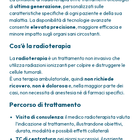
GRANT OFFICE
COME RAGGIUNGERCI
HOSPICE
di
ultima generazione
, personalizzati sulle
TUMORI TESTA E COLLO
AREE CHIRURGICHE
TECHNOLOGY TRANSFER OFFICE (TTO)
OSPITALITÀ SOLIDALE
caratteristiche specifiche di ogni paziente e della sua
TUMORI TIROIDE E GHIANDOLE ENDOCRINE
ANESTESIA E RIANIMAZIONE
LABORATORI
ASSISTENTE SOCIALE
NEWS
malattia. La disponibilità di tecnologie avanzate
BREAST UNIT
GENOMICS CENTRE
APPARATO GENITALE-RIPRODUTTIVO
CANDIOLO CARES
consente
elevata precisione
, maggiore efficacia e
CENTRO PER I TUMORI DELL’OVAIO
PROGETTI INTERNAZIONALI
ENDOMETRIOSI
I VOLONTARI
minore impatto sugli organi sani circostanti.
CHIRURGIA ONCOLOGICA
PROGETTI NAZIONALI
FIBROMI UTERINI
DOCUMENTI UTILI
Cos’è la radioterapia
CHIRURGIA PLASTICA RICOSTRUTTIVA
RICERCA ONCOLOGICA
TUMORE CERVICE UTERINA
SOSTIENI LA RICERCA
PRENOTA
LISTE D’ATTESA
CHIRURGIA TORACICA ONCOLOGICA
SOSTIENI LA RICERCA
TUMORI ENDOMETRIO
La
radioterapia
è un trattamento non invasivo che
CHIRURGIA DEI TUMORI DELLA PELLE
TUMORI MAMMELLA
utilizza radiazioni ionizzanti per colpire e distruggere le
CHIRURGIA UROLOGICA
TUMORI OVAIO
cellule tumorali.
CHIRURGIA SENOLOGICA
TUMORI PROSTATA
È una terapia ambulatoriale, quindi
non richiede
GASTROENTEROLOGIA ED ENDOSCOPIA
TUMORI TESTICOLO
ricovero
,
non è dolorosa
e, nella maggior parte dei
DIGESTIVA
TUMORI VESCICA
casi, non necessita di anestesia né di farmaci specifici.
GINECOLOGIA ONCOLOGICA E TUMORI
TUMORI VULVA
Percorso di trattamento
EREDITARI
TUMORI DI PELLE, SANGUE E TESSUTI
OTORINOLARINGOIATRIA
Visita di consulenza
: il medico radioterapista valuta
LEUCEMIE ACUTE
DIAGNOSTICA E SERVIZI
l’indicazione al trattamento, illustrandone obiettivi,
LINFOMI
DIREZIONE ASSISTENZIALE E TECNICA
durata, modalità e possibili effetti collaterali
MELANOMI
ANATOMIA PATOLOGICA
TC di centratura
: nei giorni successivi, il paziente
MESOTELIOMI