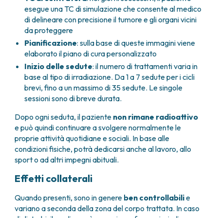
FARMACIA
esegue una TC di simulazione che consente al medico
METASTASI DEL SISTEMA NERVOSO CENTRALE
di delineare con precisione il tumore e gli organi vicini
FISICA SANITARIA
MIELOMI
da proteggere
LABORATORIO ANALISI
NEOPLASIE MIELODISPLASTICHE
Pianificazione
: sulla base di queste immagini viene
MEDICINA NUCLEARE
NEOPLASIE MIELOPROLIFERATIVE CRONICHE
elaborato il piano di cura personalizzato
RADIODIAGNOSTICA
SARCOMI E TUMORI RARI
Inizio delle sedute
: il numero di trattamenti varia in
RADIOTERAPIA
TUMORI OSSEI
base al tipo di irradiazione. Da 1 a 7 sedute per i cicli
CONSULENZE
brevi, fino a un massimo di 35 sedute. Le singole
CARDIOLOGIA
sessioni sono di breve durata.
DIETETICA E NUTRIZIONE CLINICA
Dopo ogni seduta, il paziente
non rimane radioattivo
GENETICA MEDICA
e può quindi continuare a svolgere normalmente le
PNEUMOLOGIA
proprie attività quotidiane e sociali. In base alle
PSICOLOGIA
condizioni fisiche, potrà dedicarsi anche al lavoro, allo
TERAPIA DEL DOLORE E CURE PALLIATIVE
sport o ad altri impegni abituali.
ALTRE CONSULENZE
Effetti collaterali
RICERCA CLINICA
RICERCA CLINICA E INNOVAZIONE
Quando presenti, sono in genere
ben controllabili
e
UNITÀ CLINICA DI FASE I
variano a seconda della zona del corpo trattata. In caso
CLINICAL RESEARCH UNIT (CRU)