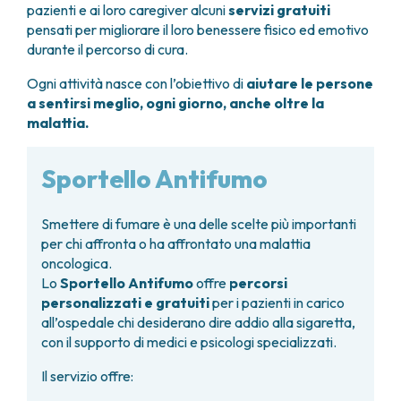
GRANT OFFICE
COME RAGGIUNGERCI
pazienti e ai loro caregiver alcuni
servizi gratuiti
HOSPICE
TUMORI TESTA E COLLO
AREE CHIRURGICHE
TECHNOLOGY TRANSFER OFFICE (TTO)
OSPITALITÀ SOLIDALE
pensati per migliorare il loro benessere fisico ed emotivo
TUMORI TIROIDE E GHIANDOLE ENDOCRINE
ANESTESIA E RIANIMAZIONE
LABORATORI
durante il percorso di cura.
ASSISTENTE SOCIALE
NEWS
BREAST UNIT
GENOMICS CENTRE
APPARATO GENITALE-RIPRODUTTIVO
CANDIOLO CARES
Ogni attività nasce con l’obiettivo di
aiutare le persone
CENTRO PER I TUMORI DELL’OVAIO
PROGETTI INTERNAZIONALI
ENDOMETRIOSI
I VOLONTARI
a sentirsi meglio, ogni giorno, anche oltre la
CHIRURGIA ONCOLOGICA
PROGETTI NAZIONALI
FIBROMI UTERINI
DOCUMENTI UTILI
malattia.
CHIRURGIA PLASTICA RICOSTRUTTIVA
RICERCA ONCOLOGICA
TUMORE CERVICE UTERINA
SOSTIENI LA RICERCA
PRENOTA
LISTE D’ATTESA
CHIRURGIA TORACICA ONCOLOGICA
SOSTIENI LA RICERCA
TUMORI ENDOMETRIO
Sportello Antifumo
CHIRURGIA DEI TUMORI DELLA PELLE
TUMORI MAMMELLA
CHIRURGIA UROLOGICA
TUMORI OVAIO
CHIRURGIA SENOLOGICA
TUMORI PROSTATA
Smettere di fumare è una delle scelte più importanti
GASTROENTEROLOGIA ED ENDOSCOPIA
TUMORI TESTICOLO
per chi affronta o ha affrontato una malattia
DIGESTIVA
oncologica.
TUMORI VESCICA
GINECOLOGIA ONCOLOGICA E TUMORI
Lo
Sportello Antifumo
offre
percorsi
TUMORI VULVA
EREDITARI
personalizzati e gratuiti
per i pazienti in carico
TUMORI DI PELLE, SANGUE E TESSUTI
all’ospedale chi desiderano dire addio alla sigaretta,
OTORINOLARINGOIATRIA
LEUCEMIE ACUTE
con il supporto di medici e psicologi specializzati.
DIAGNOSTICA E SERVIZI
LINFOMI
DIREZIONE ASSISTENZIALE E TECNICA
Il servizio offre:
MELANOMI
ANATOMIA PATOLOGICA
MESOTELIOMI