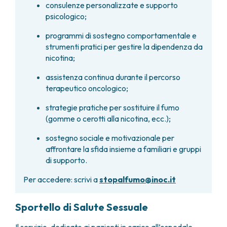
consulenze personalizzate e supporto
FARMACIA
METASTASI DEL SISTEMA NERVOSO CENTRALE
psicologico;
FISICA SANITARIA
MIELOMI
LABORATORIO ANALISI
programmi di sostegno comportamentale e
NEOPLASIE MIELODISPLASTICHE
MEDICINA NUCLEARE
strumenti pratici per gestire la dipendenza da
NEOPLASIE MIELOPROLIFERATIVE CRONICHE
RADIODIAGNOSTICA
nicotina;
SARCOMI E TUMORI RARI
RADIOTERAPIA
TUMORI OSSEI
assistenza continua durante il percorso
CONSULENZE
terapeutico oncologico;
CARDIOLOGIA
strategie pratiche per sostituire il fumo
DIETETICA E NUTRIZIONE CLINICA
(gomme o cerotti alla nicotina, ecc.);
GENETICA MEDICA
PNEUMOLOGIA
sostegno sociale e motivazionale per
PSICOLOGIA
affrontare la sfida insieme a familiari e gruppi
TERAPIA DEL DOLORE E CURE PALLIATIVE
di supporto.
ALTRE CONSULENZE
Per accedere: scrivi a
stopalfumo@inoc.it
RICERCA CLINICA
RICERCA CLINICA E INNOVAZIONE
Sportello di Salute Sessuale
UNITÀ CLINICA DI FASE I
CLINICAL RESEARCH UNIT (CRU)