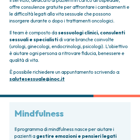
Il servizio, dedicato ai pazienti in carico all’ospedale,
offre consulenze gratuite per affrontare i cambiamenti e
le difficoltà legati alla vita sessuale che possono
insorgere durante o dopo i trattamenti oncologici.
Il team è composto da
sessuologi clinici, consulenti
sessuali e specialisti
di varie branche coinvolte
(urologi, ginecologi, endocrinologi, psicologi). L’obiettivo
è aiutare ogni persona a ritrovare fiducia, benessere e
qualità di vita.
È possibile richiedere un appuntamento scrivendo a:
salutesessuale@inoc.it
Mindfulness
Il programma di mindfulness nasce per aiutare i
pazienti a
gestire emozioni e pensieri legati