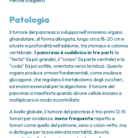
Perché sceglierci
GRANT OFFICE
COME RAGGIUNGERCI
HOSPICE
TUMORI TESTA E COLLO
AREE CHIRURGICHE
TECHNOLOGY TRANSFER OFFICE (TTO)
OSPITALITÀ SOLIDALE
TUMORI TIROIDE E GHIANDOLE ENDOCRINE
ANESTESIA E RIANIMAZIONE
LABORATORI
ASSISTENTE SOCIALE
Patologia
NEWS
BREAST UNIT
GENOMICS CENTRE
APPARATO GENITALE-RIPRODUTTIVO
CANDIOLO CARES
CENTRO PER I TUMORI DELL’OVAIO
PROGETTI INTERNAZIONALI
ENDOMETRIOSI
I VOLONTARI
Il tumore del pancreas si sviluppa nell’omonimo organo
CHIRURGIA ONCOLOGICA
PROGETTI NAZIONALI
ghiandolare, di forma allungata, lungo circa 18-20 cm e
FIBROMI UTERINI
DOCUMENTI UTILI
CHIRURGIA PLASTICA RICOSTRUTTIVA
RICERCA ONCOLOGICA
situato in profondità nell’addome, tra stomaco e colonna
TUMORE CERVICE UTERINA
SOSTIENI LA RICERCA
PRENOTA
LISTE D’ATTESA
CHIRURGIA TORACICA ONCOLOGICA
vertebrale. Il
pancreas è suddiviso in tre parti
: la
SOSTIENI LA RICERCA
TUMORI ENDOMETRIO
“testa” (la più grande), il “corpo” (la parte centrale) e la
CHIRURGIA DEI TUMORI DELLA PELLE
TUMORI MAMMELLA
“coda” (la più sottile, orientata verso la milza). Questo
CHIRURGIA UROLOGICA
TUMORI OVAIO
organo produce ormoni fondamentali, come insulina e
CHIRURGIA SENOLOGICA
TUMORI PROSTATA
glucagone, che regolano il metabolismo degli zuccheri,
GASTROENTEROLOGIA ED ENDOSCOPIA
TUMORI TESTICOLO
ed enzimi essenziali per la digestione. Il tumore del
DIGESTIVA
TUMORI VESCICA
pancreas si manifesta quando alcune cellule iniziano a
GINECOLOGIA ONCOLOGICA E TUMORI
TUMORI VULVA
moltiplicarsi in modo incontrollato.
EREDITARI
TUMORI DI PELLE, SANGUE E TESSUTI
OTORINOLARINGOIATRIA
A livello globale, il tumore del pancreas è tra i primi 12-15
LEUCEMIE ACUTE
tumori per incidenza,
meno frequente
rispetto a
DIAGNOSTICA E SERVIZI
LINFOMI
tumori come quello del polmone, seno o colon-retto, ma
DIREZIONE ASSISTENZIALE E TECNICA
MELANOMI
si distingue per la sua elevata mortalità, dovuta
ANATOMIA PATOLOGICA
MESOTELIOMI