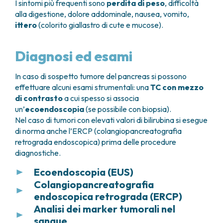
I sintomi più frequenti sono
perdita di peso
, difficoltà
alla digestione, dolore addominale, nausea, vomito,
ittero
(colorito giallastro di cute e mucose).
Diagnosi ed esami
In caso di sospetto tumore del pancreas si possono
effettuare alcuni esami strumentali: una
TC con mezzo
di contrasto
a cui spesso si associa
un’
ecoendoscopia
(se possibile con biopsia).
Nel caso di tumori con elevati valori di bilirubina si esegue
di norma anche l’ERCP (colangiopancreatografia
retrograda endoscopica) prima delle procedure
diagnostiche.
Ecoendoscopia (EUS)
Colangiopancreatografia
È un esame che consente di eseguire un’
ecografia
endoscopica retrograda (ERCP)
ad alta risoluzione
(potere di risoluzione circa 1-2
mm)
Analisi dei marker tumorali nel
delle pareti dell’esofago, stomaco,
L’ERCP è un
esame endoscopico invasivo
duoden
o
. L’ecoendoscopia ha anche la possibilità
sangue
eseguito presso la
Divisione di Gastroenterologia