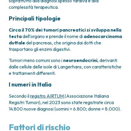
soprattutto alla diagnosi spesso tardiva e alla
FARMACIA
METASTASI DEL SISTEMA NERVOSO CENTRALE
complessità terapeutica.
FISICA SANITARIA
MIELOMI
Principali tipologie
LABORATORIO ANALISI
NEOPLASIE MIELODISPLASTICHE
MEDICINA NUCLEARE
NEOPLASIE MIELOPROLIFERATIVE CRONICHE
Circa il 70% dei tumori pancreatici si sviluppa nella
RADIODIAGNOSTICA
SARCOMI E TUMORI RARI
testa
dell’organo e prende il nome di
adenocarcinoma
RADIOTERAPIA
TUMORI OSSEI
duttale
del pancreas, che origina dai dotti che
trasportano gli enzimi digestivi.
CONSULENZE
CARDIOLOGIA
Tumori meno comuni sono i
neuroendocrini
, derivanti
DIETETICA E NUTRIZIONE CLINICA
dalle cellule delle isole di Langerhans, con caratteristiche
GENETICA MEDICA
e trattamenti differenti.
PNEUMOLOGIA
I numeri in Italia
PSICOLOGIA
TERAPIA DEL DOLORE E CURE PALLIATIVE
Secondo il
registro AIRTUM
(Associazione Italiana
ALTRE CONSULENZE
Registri Tumori), nel 2023 sono state registrate circa
RICERCA CLINICA
14.800 nuove diagnosi (uomini = 6.800; donne = 8.000).
RICERCA CLINICA E INNOVAZIONE
UNITÀ CLINICA DI FASE I
Fattori di rischio
CLINICAL RESEARCH UNIT (CRU)