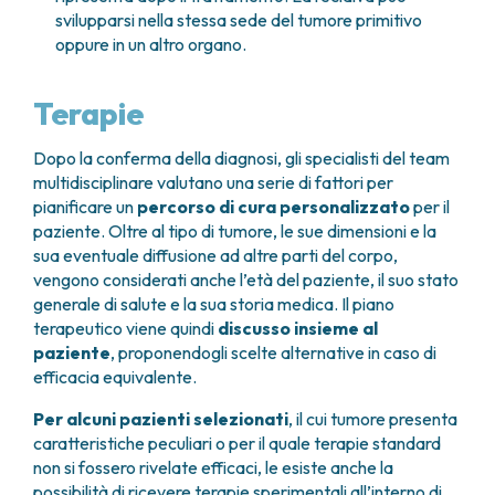
dell’adenocarcinoma,
significativamente maggiore che può variare a
svilupparsi nella stessa sede del tumore primitivo
monitor radiologico le immagini dei dotti riempiti,
tumori cistici
(mucinosi e sierosi),
seconda dell’indicazione o della necessità di
oppure in un altro organo.
per perfezionare la diagnosi e pianificare
IPMN
(neoplasia papillare mucinosa
eseguire una procedura operativa terapeutica. Per
l’intervento.
intraduttale).
tali motivi l’esame viene effettuato previa
Terapie
assistenza anestesiologica. In alcuni casi
Segue la fase terapeutica, che quasi sempre
selezionati per procedure particolarmente
prevede una sfinterotomia: un piccolo taglio
complesse potrebbe essere necessaria l’anestesia
Dopo la conferma della diagnosi, gli specialisti del team
dell’orifizio papillare per consentire l’accesso e le
generale con intubazione orotracheale.
multidisciplinare valutano una serie di fattori per
manovre necessarie. La procedura dura circa 60
pianificare un
percorso di cura personalizzato
per il
minuti e richiede un digiuno di almeno 12 ore.
Lo strumento viene introdotto dalla bocca e
paziente. Oltre al tipo di tumore, le sue dimensioni e la
condotto, sotto visione endoscopica diretta, sino al
Dato l’
uso di raggi X
, tutte le donne in età fertile
sua eventuale diffusione ad altre parti del corpo,
duodeno passando attraverso l’esofago e lo
devono avere la certezza di non essere in
vengono considerati anche l’età del paziente, il suo stato
stomaco.
gravidanza; in caso di dubbio viene effettuato un
generale di salute e la sua storia medica. Il piano
test prima della procedura.
terapeutico viene quindi
discusso insieme al
Per l’esplorazione del tratto digestivo superiore
paziente
, proponendogli scelte alternative in caso di
(esofago, stomaco, duodeno, vie biliari, pancreas e
Durante l’ERCP si possono eseguire anche:
efficacia equivalente.
mediastino) è necessario essere a digiuno da
Biopsie:
prelievo di piccoli campioni di tessuto
almeno 8 ore per i solidi e 2 ore per i liquidi
Per alcuni pazienti selezionati
, il cui tumore presenta
per analisi istologiche
caratteristiche peculiari o per il quale terapie standard
In corso di ecoendoscopia è possibile eseguire una
Sfinterotomia biliare o pancreatica:
taglio
non si fossero rivelate efficaci, le esiste anche la
procedura operativa che prende il nome di
del muscolo che chiude i dotti a livello della
possibilità di ricevere terapie sperimentali all’interno di