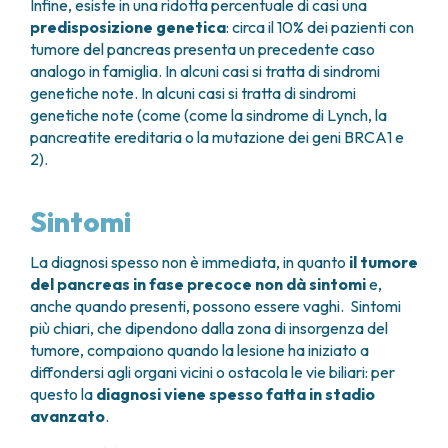
Infine, esiste in una ridotta percentuale di casi una
predisposizione genetica
: circa il 10% dei pazienti con
tumore del pancreas presenta un precedente caso
analogo in famiglia. In alcuni casi si tratta di sindromi
genetiche note. In alcuni casi si tratta di sindromi
genetiche note (come (come la sindrome di Lynch, la
pancreatite ereditaria o la mutazione dei geni BRCA1 e
2).
Sintomi
La diagnosi spesso non è immediata, in quanto
il tumore
del pancreas in fase precoce non dà sintomi
e,
anche quando presenti, possono essere vaghi. Sintomi
più chiari, che dipendono dalla zona di insorgenza del
tumore, compaiono quando la lesione ha iniziato a
diffondersi agli organi vicini o ostacola le vie biliari: per
questo la
diagnosi viene spesso fatta in stadio
avanzato
.