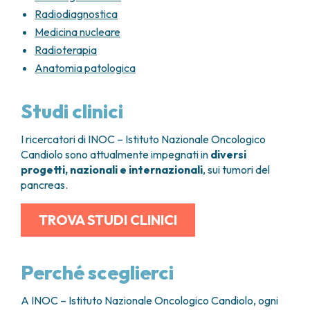
Radiodiagnostica
5-fluorouracile (5FU) associato all’acido folinico
Medicina nucleare
(via endovenosa)
Gemcitabina (via endovenosa)
Radioterapia
Irinotecan (via endovenosa)
Anatomia patologica
Cisplatino (via endovenosa)
Oxaliplatino (via endovenosa)
Studi clinici
Nab-Paclitaxel (via endovenosa)
Capecitabina (via orale)
I ricercatori di INOC – Istituto Nazionale Oncologico
Questi farmaci possono essere effettuati
in
Candiolo sono attualmente impegnati in
diversi
combinazione tra loro o utilizzati
progetti, nazionali e internazionali
, sui tumori del
singolarmente
o ancora in sequenza in relazione
pancreas.
al quadro clinico. L’oncologo valuta diversi fattori –
la sede interessata dal tumore, le condizioni
TROVA STUDI CLINICI
generali e il tipo di chemioterapia già ricevuta –
prima di formulare la proposta terapeutica più
indicata.
Perché sceglierci
Infine, sono in corso numerosi studi clinici con
l’obiettivo di individuare il trattamento
A INOC – Istituto Nazionale Oncologico Candiolo, ogni