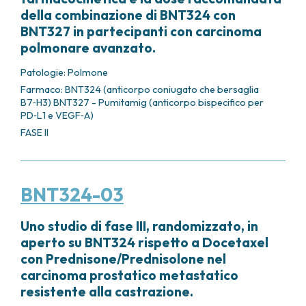
della combinazione di BNT324 con
BNT327 in partecipanti con carcinoma
polmonare avanzato.
Patologie:
Polmone
Farmaco: BNT324 (anticorpo coniugato che bersaglia
B7‑H3) BNT327 - Pumitamig (anticorpo bispecifico per
PD‑L1 e VEGF‑A)
FASE II
BNT324-03
Uno studio di fase III, randomizzato, in
aperto su BNT324 rispetto a Docetaxel
con Prednisone/Prednisolone nel
carcinoma prostatico metastatico
resistente alla castrazione.