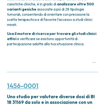
GRANT OFFICE
COME RAGGIUNGERCI
casistiche cliniche, è in grado di
analizzare oltre 500
HOSPICE
TUMORI TESTA E COLLO
AREE CHIRURGICHE
TECHNOLOGY TRANSFER OFFICE (TTO)
OSPITALITÀ SOLIDALE
varianti geniche
associate a più di 28 tipologie
TUMORI TIROIDE E GHIANDOLE ENDOCRINE
ANESTESIA E RIANIMAZIONE
LABORATORI
ASSISTENTE SOCIALE
tumorali, consentendo di orientare con precisione la
NEWS
BREAST UNIT
GENOMICS CENTRE
APPARATO GENITALE-RIPRODUTTIVO
CANDIOLO CARES
scelta terapeutica e di favorire l’accesso a studi clinici
CENTRO PER I TUMORI DELL’OVAIO
PROGETTI INTERNAZIONALI
ENDOMETRIOSI
I VOLONTARI
mirati.
CHIRURGIA ONCOLOGICA
PROGETTI NAZIONALI
FIBROMI UTERINI
DOCUMENTI UTILI
Usa il motore di ricerca per trovare gli studi clinici
CHIRURGIA PLASTICA RICOSTRUTTIVA
RICERCA ONCOLOGICA
TUMORE CERVICE UTERINA
SOSTIENI LA RICERCA
PRENOTA
LISTE D’ATTESA
attivi
e verificare se esistono opportunità di
CHIRURGIA TORACICA ONCOLOGICA
SOSTIENI LA RICERCA
TUMORI ENDOMETRIO
partecipazione adatte alla tua situazione clinica.
CHIRURGIA DEI TUMORI DELLA PELLE
TUMORI MAMMELLA
CHIRURGIA UROLOGICA
TUMORI OVAIO
CHIRURGIA SENOLOGICA
TUMORI PROSTATA
GASTROENTEROLOGIA ED ENDOSCOPIA
TUMORI TESTICOLO
DIGESTIVA
TUMORI VESCICA
GINECOLOGIA ONCOLOGICA E TUMORI
TUMORI VULVA
EREDITARI
TUMORI DI PELLE, SANGUE E TESSUTI
1456-0001
OTORINOLARINGOIATRIA
LEUCEMIE ACUTE
DIAGNOSTICA E SERVIZI
LINFOMI
Uno studio per valutare diverse dosi di BI
DIREZIONE ASSISTENZIALE E TECNICA
MELANOMI
18 31169 da solo e in associazione con un
ANATOMIA PATOLOGICA
MESOTELIOMI