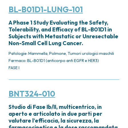
BL-B01D1-LUNG-101
A Phase 1 Study Evaluating the Safety,
Tolerability, and Efficacy of BL-B01D1 in
Subjects with Metastatic or Unresectable
Non-Small Cell Lung Cancer.
Patologie:
Mammella
,
Polmone
,
Tumori urologici maschili
Farmaco: BL-B01D1 (anticorpo anti EGFR e HER3)
FASE I
BNT324-010
Studio di Fase Ib/II, multicentrico, in
aperto e articolato in due parti per
valutare l’efficacia, la sicurezza, la
farmacocinetica e la dose raccomandata