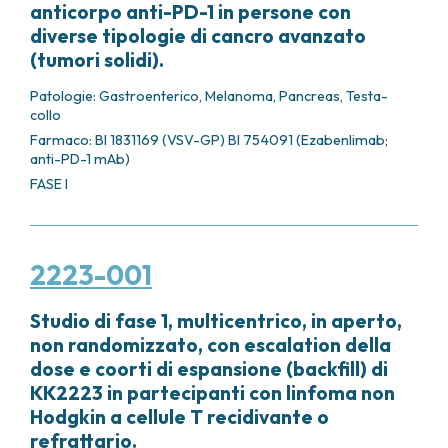
anticorpo anti-PD-1 in persone con
FARMACIA
METASTASI DEL SISTEMA NERVOSO CENTRALE
diverse tipologie di cancro avanzato
FISICA SANITARIA
MIELOMI
(tumori solidi).
LABORATORIO ANALISI
NEOPLASIE MIELODISPLASTICHE
MEDICINA NUCLEARE
NEOPLASIE MIELOPROLIFERATIVE CRONICHE
Patologie:
Gastroenterico
,
Melanoma
,
Pancreas
,
Testa-
RADIODIAGNOSTICA
collo
SARCOMI E TUMORI RARI
RADIOTERAPIA
Farmaco: BI 1831169 (VSV-GP) BI 754091 (Ezabenlimab;
TUMORI OSSEI
anti-PD-1 mAb)
CONSULENZE
FASE I
CARDIOLOGIA
DIETETICA E NUTRIZIONE CLINICA
GENETICA MEDICA
PNEUMOLOGIA
2223-001
PSICOLOGIA
TERAPIA DEL DOLORE E CURE PALLIATIVE
Studio di fase 1, multicentrico, in aperto,
ALTRE CONSULENZE
non randomizzato, con escalation della
dose e coorti di espansione (backfill) di
RICERCA CLINICA
KK2223 in partecipanti con linfoma non
RICERCA CLINICA E INNOVAZIONE
Hodgkin a cellule T recidivante o
UNITÀ CLINICA DI FASE I
refrattario.
CLINICAL RESEARCH UNIT (CRU)