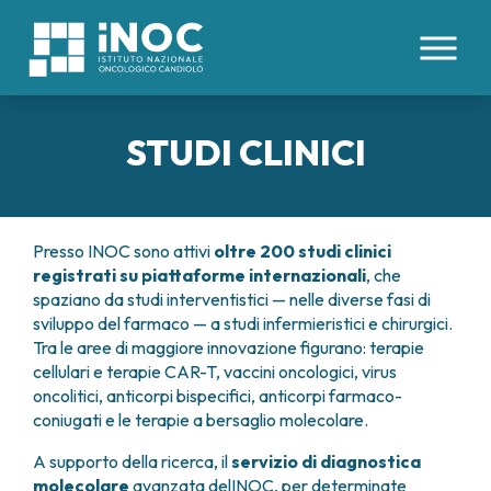
IT
EN
STUDI CLINICI
CHI SIAMO
PATOLOGIE
INOC
Presso INOC sono attivi
oltre 200 studi clinici
ATTREZZATURE E TECNOLOGIE
registrati su piattaforme internazionali
, che
DIVISIONI
ORGANI INTERNI
ORGANIZZAZIONE
spaziano da studi interventistici — nelle diverse fasi di
TUMORI COLON RETTO
DIREZIONE SANITARIA
PROFESSIONISTI
sviluppo del farmaco — a studi infermieristici e chirurgici.
AREE MEDICHE
TUMORE ESOFAGO
COMITATO ETICO
Tra le aree di maggiore innovazione figurano: terapie
CENTRO TRAPIANTI DI CELLULE STAMINALI
TUMORI FEGATO
BOARD UTENTI
PER I PAZIENTI
cellulari e terapie CAR-T, vaccini oncologici, virus
EMOPOIETICHE E TERAPIE CELLULARI
TUMORI PANCREAS
LAVORA CON NOI
oncolitici, anticorpi bispecifici, anticorpi farmaco-
DAY HOSPITAL ONCOLOGICO
TUMORI PERITONEO
RICERCA
coniugati e le terapie a bersaglio molecolare.
CONTATTI
IMMUNOTERAPIA ONCOLOGICA
TUMORE POLMONE
PRENOTAZIONI E REFERTI
MEDICINA INTERNA
A supporto della ricerca, il
servizio di diagnostica
TUMORI RENE
STUDI CLINICI
DIREZIONE SCIENTIFICA
RICOVERI
ONCOLOGIA MEDICA
molecolare
avanzata delINOC, per determinate
TUMORI STOMACO