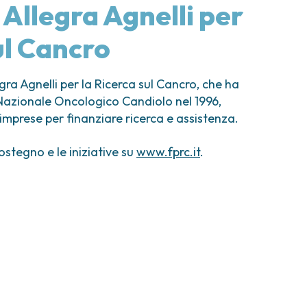
comi e tumori rari
Allegra Agnelli per
ori ossei
ul Cancro
ra Agnelli per la Ricerca sul Cancro, che ha
 Nazionale Oncologico Candiolo nel 1996,
 imprese per finanziare ricerca e assistenza.
ostegno e le iniziative su
www.fprc.it
.