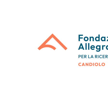
Tumori testa e collo
Chirurgia Senolog
Tumori tiroide e ghiandole endocrine
Gastroenterologi
Endoscopia digest
Ginecologia Oncol
Ereditari
Otorinolaringoiat