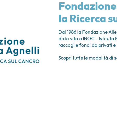
ica
Tumori vescica
Liste d’attesa
Sar
Fondazione 
a ed
Tumori vulva
Tum
iva
la Ricerca s
ogica e Tumori
Dal 1986 la Fondazione Alleg
ria
dato vita a INOC – Istituto
raccoglie fondi da privati e
Scopri tutte le modalità di s