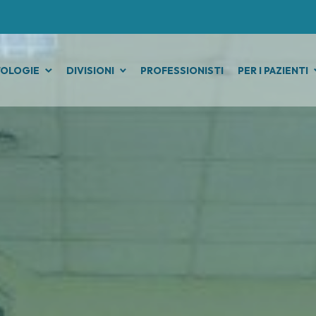
TOLOGIE
DIVISIONI
PROFESSIONISTI
PER I PAZIENTI
ICHE
APPARATO GENITALE-RIPRODUTTIVO
DIAGNOSTICA E SERVIZI
CONSULENZ
TU
Contatti
Direzio
e
mazione
Endometriosi
Direzione Assistenziale e Tecnica
Prenotazioni e ref
Cardiologia
Grant O
Leu
Fibromi uterini
Anatomia patologica
Ricoveri
Dietetica e Nut
Technol
Lin
i dell’Ovaio
Tumore cervice uterina
Farmacia
Come raggiungerc
Genetica medi
Laborat
Mel
ica
Tumori endometrio
Fisica sanitaria
Ospitalità solidale
Pneumologia
Genomi
Mes
 Ricostruttiva
Tumori mammella
Laboratorio Analisi
Assistente sociale
Psicologia
Progett
Met
a Oncologica
Tumori ovaio
Medicina nucleare
Candiolo Cares
Terapia del Do
Progett
Mie
Palliative
ri della Pelle
Tumori prostata
Radiodiagnostica
I volontari
Ricerca
Neo
Altre consulen
ca
Tumori testicolo
Radioterapia
Documenti utili
Sostieni
Neo