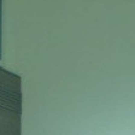
ica
Tumori vescica
Liste d’attesa
Sar
a ed
Tumori vulva
Tum
iva
ogica e Tumori
ria