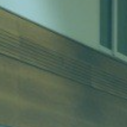
Tumori testa e collo
Chirurgia Senolog
Tumori tiroide e ghiandole endocrine
Gastroenterologi
Endoscopia digest
Ginecologia Oncol
Ereditari
Otorinolaringoiat