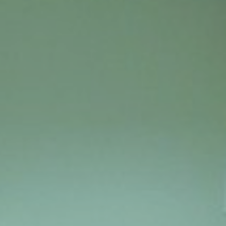
comi e tumori rari
ori ossei