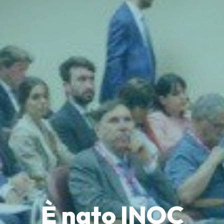
È nato INOC