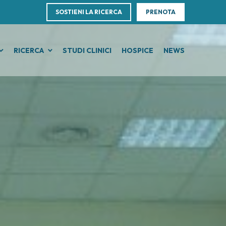
SOSTIENI LA RICERCA
PRENOTA
RICERCA
STUDI CLINICI
HOSPICE
NEWS
E
MORI DI PELLE, SANGUE E TESSUTI
RICERCA CLINICA
ne Scientifica
erti
ffice
cemie acute
Ricerca clinica e Innovazione
rizione clinica
ogy Transfer Office (TTO)
fomi
Unità Clinica di Fase I
i
ca
ori
anomi
Clinical Research Unit (CRU)
cs Centre
oteliomi
i internazionali
astasi del sistema nervoso centrale
lore e Cure
i nazionali
lomi
 oncologica
plasie mielodisplastiche
ze
 la ricerca
plasie mieloproliferative croniche