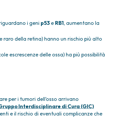
 riguardano i geni
p53
e
RB1
, aumentano la
 raro della retina) hanno un rischio più alto
cole escrescenze delle ossa) ha più possibilità
re per i tumori dell’osso arrivano
Gruppo Interdisciplinare di Cura (GIC)
nti e il rischio di eventuali complicanze che