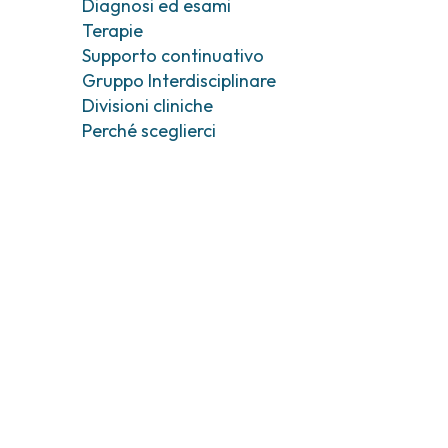
Diagnosi ed esami
Tumori testa e collo
Chirurgia Senolog
Terapie
Tumori tiroide e ghiandole endocrine
Gastroenterologi
Endoscopia digest
Supporto continuativo
Gruppo Interdisciplinare
Ginecologia Oncol
Ereditari
Divisioni cliniche
Otorinolaringoiat
Perché sceglierci