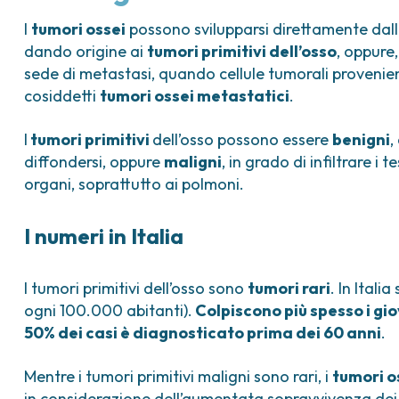
ica
Tumori vescica
Liste d’attesa
Sar
I
tumori ossei
possono svilupparsi direttamente dalle
a ed
Tumori vulva
Tum
iva
dando origine ai
tumori primitivi dell’osso
, oppure
ogica e Tumori
sede di metastasi, quando cellule tumorali provenient
cosiddetti
tumori ossei metastatici
.
ria
I
tumori primitivi
dell’osso possono essere
benigni
,
diffondersi, oppure
maligni
, in grado di infiltrare i
organi, soprattutto ai polmoni.
I numeri in Italia
I tumori primitivi dell’osso sono
tumori rari
. In Itali
ogni 100.000 abitanti).
Colpiscono più spesso i gi
50% dei casi è diagnosticato prima dei 60 anni
.
Mentre i tumori primitivi maligni sono rari, i
tumori o
in considerazione dell’aumentata sopravvivenza dei 