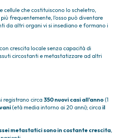
comi e tumori rari
 cellule che costituiscono lo scheletro,
ori ossei
, più frequentemente, l’osso può diventare
i da altri organi vi si insediano e formano i
 con crescita locale senza capacità di
 tessuti circostanti e metastatizzare ad altri
a si registrano circa
350 nuovi casi all’anno
(1
ovani
(età media intorno ai 20 anni); circa
il
ssei metastatici sono in costante crescita
,
pazienti.