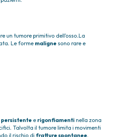
re un tumore primitivo dell’osso.La
olata. Le forme
maligne
sono rare e
 persistente
e
rigonfiamenti
nella zona
ici. Talvolta il tumore limita i movimenti
do il rischio di
fratture spontanee
.