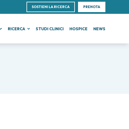
SOSTIENI LA RICERCA
PRENOTA
RICERCA
STUDI CLINICI
HOSPICE
NEWS
E
MORI DI PELLE, SANGUE E TESSUTI
RICERCA CLINICA
ne Scientifica
erti
ffice
cemie acute
Ricerca clinica e Innovazione
rizione clinica
ogy Transfer Office (TTO)
fomi
Unità Clinica di Fase I
i
ca
ori
anomi
Clinical Research Unit (CRU)
cs Centre
oteliomi
i internazionali
astasi del sistema nervoso centrale
lore e Cure
i nazionali
lomi
 oncologica
plasie mielodisplastiche
ze
 la ricerca
plasie mieloproliferative croniche