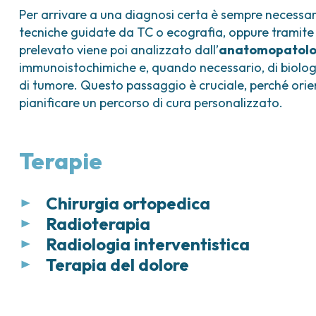
Per arrivare a una diagnosi certa è sempre necessa
tecniche guidate da TC o ecografia, oppure tramite u
prelevato viene poi analizzato dall’
anatomopatol
immunoistochimiche e, quando necessario, di biologia
di tumore. Questo passaggio è cruciale, perché orien
pianificare un percorso di cura personalizzato.
Terapie
Chirurgia ortopedica
Radioterapia
L’oncologia ortopedica si occupa della gestion
Radiologia interventistica
scheletrico, siano essi primitivi o secondari, ben
La
radioterapia
consiste nell’uso di
radiazioni 
chirurgici
che
non chirurgici
.
Terapia del dolore
tumorali. Il trattamento viene eseguito presso l
La radiologia interventistica è una
branca ope
giornaliere consecutive, dal lunedì al venerdì, 
della guida radiologica (ecografia, TC, fluoros
Il
dolore da metastasi ossee è il più comune tr
Negli ultimi anni, a causa della complessità e de
seduta sino a 10/15 sedute a seconda dell’inten
invasive, alternative alla chirurgia
, per diag
un terzo dei casi. Questo tipo di dolore influisce
ortopedica si è affermata come una
specialit