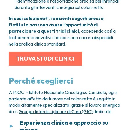
l’identificazione e l’asportazione precisa dei linfonodi
durante gli interventi chirurgici sul colon-retto.
In casi selezionati, i pazienti seguiti presso
l’Istituto possono avere l’opportunità di
partecipare a questi trial clinici,
accedendo così a
trattamenti innovativi che non sono ancora disponibili
nella pratica clinica standard.
TROVA STUDI CLINICI
Perché sceglierci
A INOC – Istituto Nazionale Oncologico Candiolo, ogni
paziente affetto da tumore del colon retto è seguito in
modo altamente specializzato, grazie al lavoro sinergico
di un
Gruppo Interdisciplinare di Cura (GIC)
dedicato.
Esperienza clinica e approccio su
misura