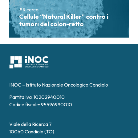
#Ricerca
Cellule “Natural Killer” contro i
tumori del colon-retto
INOC – Istituto Nazionale Oncologico Candiolo
Partita Iva: 10202940010
Codice fiscale: 95596990010
Viale della Ricerca 7
10060 Candiolo (TO)