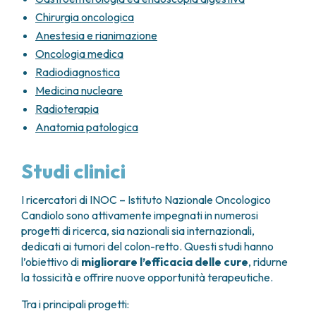
Poi annualmente fino al 5° anno
paziente.
Chirurgia oncologica
Colonscopia
Anestesia e rianimazione
Oncologia medica
Entro 1 anno dall’intervento chirurgico
Poi a 3 anni
Radiodiagnostica
Successivamente ogni 5 anni
Medicina nucleare
Radioterapia
Il follow-up si estende in genere per
5-10 anni
, con
Anatomia patologica
una frequenza di controlli più ravvicinata all’inizio,
che si dirada progressivamente nel tempo,
accompagnando il paziente in un percorso di
Studi clinici
sorveglianza.
I ricercatori di INOC – Istituto Nazionale Oncologico
Candiolo sono attivamente impegnati in numerosi
progetti di ricerca, sia nazionali sia internazionali,
dedicati ai tumori del colon-retto. Questi studi hanno
l’obiettivo di
migliorare l’efficacia delle cure
, ridurne
la tossicità e offrire nuove opportunità terapeutiche.
Tra i principali progetti: