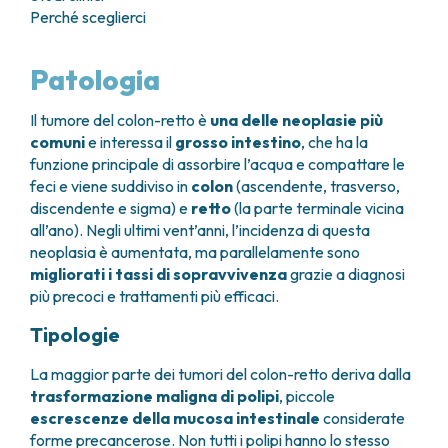
GRANT OFFICE
COME RAGGIUNGERCI
Perché sceglierci
HOSPICE
TUMORI TESTA E COLLO
AREE CHIRURGICHE
TECHNOLOGY TRANSFER OFFICE (TTO)
OSPITALITÀ SOLIDALE
TUMORI TIROIDE E GHIANDOLE ENDOCRINE
ANESTESIA E RIANIMAZIONE
LABORATORI
ASSISTENTE SOCIALE
NEWS
Patologia
BREAST UNIT
GENOMICS CENTRE
APPARATO GENITALE-RIPRODUTTIVO
CANDIOLO CARES
CENTRO PER I TUMORI DELL’OVAIO
PROGETTI INTERNAZIONALI
ENDOMETRIOSI
I VOLONTARI
Il tumore del colon-retto è
una delle neoplasie più
CHIRURGIA ONCOLOGICA
PROGETTI NAZIONALI
FIBROMI UTERINI
DOCUMENTI UTILI
comuni
e interessa il
grosso intestino
, che ha la
CHIRURGIA PLASTICA RICOSTRUTTIVA
RICERCA ONCOLOGICA
TUMORE CERVICE UTERINA
SOSTIENI LA RICERCA
PRENOTA
LISTE D’ATTESA
funzione principale di assorbire l’acqua e compattare le
CHIRURGIA TORACICA ONCOLOGICA
SOSTIENI LA RICERCA
TUMORI ENDOMETRIO
feci e viene suddiviso in
colon
(ascendente, trasverso,
CHIRURGIA DEI TUMORI DELLA PELLE
TUMORI MAMMELLA
discendente e sigma) e
retto
(la parte terminale vicina
CHIRURGIA UROLOGICA
TUMORI OVAIO
all’ano). Negli ultimi vent’anni, l’incidenza di questa
CHIRURGIA SENOLOGICA
TUMORI PROSTATA
neoplasia è aumentata, ma parallelamente sono
GASTROENTEROLOGIA ED ENDOSCOPIA
TUMORI TESTICOLO
migliorati i tassi di sopravvivenza
grazie a diagnosi
DIGESTIVA
TUMORI VESCICA
più precoci e trattamenti più efficaci.
GINECOLOGIA ONCOLOGICA E TUMORI
TUMORI VULVA
Tipologie
EREDITARI
TUMORI DI PELLE, SANGUE E TESSUTI
OTORINOLARINGOIATRIA
La maggior parte dei tumori del colon-retto deriva dalla
LEUCEMIE ACUTE
DIAGNOSTICA E SERVIZI
trasformazione maligna di polipi
, piccole
LINFOMI
DIREZIONE ASSISTENZIALE E TECNICA
escrescenze della mucosa intestinale
considerate
MELANOMI
forme precancerose. Non tutti i polipi hanno lo stesso
ANATOMIA PATOLOGICA
MESOTELIOMI