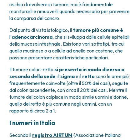
rischio di evolvere in tumore, ma è fondamentale
FARMACIA
METASTASI DEL SISTEMA NERVOSO CENTRALE
monitorarli e rimuoverli quando necessario per prevenire
FISICA SANITARIA
MIELOMI
la comparsa del cancro.
LABORATORIO ANALISI
NEOPLASIE MIELODISPLASTICHE
MEDICINA NUCLEARE
NEOPLASIE MIELOPROLIFERATIVE CRONICHE
Dal punto di vista istologico, il
tumore più comune è
RADIODIAGNOSTICA
l’
adenocarcinoma
, che si sviluppa dalle cellule epiteliali
SARCOMI E TUMORI RARI
RADIOTERAPIA
della mucosa intestinale. Esistono vari sottotipi, tra cui
TUMORI OSSEI
quello mucinoso o a cellule ad anello con castone, che
CONSULENZE
possono presentare caratteristiche particolari.
CARDIOLOGIA
DIETETICA E NUTRIZIONE CLINICA
Il tumore colon-retto
si presenta in modo diverso a
GENETICA MEDICA
seconda della sede
: il
sigma
e il
retto
sono le aree più
PNEUMOLOGIA
frequentemente coinvolte (oltre il 50% dei casi), seguite
dal colon ascendente, con circa il 20% dei casi. Mentre il
PSICOLOGIA
tumore del colon colpisce in modo simile uomini e donne,
TERAPIA DEL DOLORE E CURE PALLIATIVE
quello del retto è più comune negli uomini, con un
ALTRE CONSULENZE
rapporto di circa 2 a 1.
RICERCA CLINICA
I numeri in Italia
RICERCA CLINICA E INNOVAZIONE
UNITÀ CLINICA DI FASE I
Secondo il
registro AIRTUM
(Associazione Italiana
CLINICAL RESEARCH UNIT (CRU)