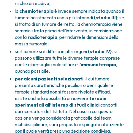
contrasto,
probabilità di successo.
rischio di recidiva;
Ecografia trans-rettale,
la
chemioterapia
è invece sempre indicata quando il
Eco-endoscopia.
tumore ha intaccato uno o più linfonodi
(stadio III)
; se
si tratta di un tumore del retto, la chemioterapia viene
somministrata prima dell’intervento, in combinazione
con la
radioterapia
, per ridurre le dimensioni della
massa tumorale;
se il tumore si è diffuso in altri organi
(stadio IV)
, si
possono utilizzare tutte le diverse terapie comprese
quelle a bersaglio molecolare e l
’immunoterapia
,
quando possibile;
per alcuni pazienti selezionati
, il cui tumore
presenta caratteristiche peculiari o per il quale le
terapie standard non si fossero rivelate efficaci,
esiste anche la possibilità di ricevere
terapie
sperimentali all’interno di studi clinici
condotti
dai ricercatori dell’Istituto. Nel caso in cui questa
opzione venga considerata praticabile dal team
multidisciplinare, sarà proposta e spiegata al paziente
con il quale verrà presa una decisione condivisa.