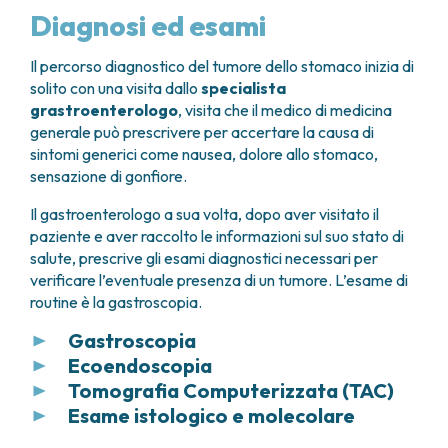
Diagnosi ed esami
Il percorso diagnostico del tumore dello stomaco inizia di
solito con una visita dallo
specialista
grastroenterologo
, visita che il medico di medicina
generale può prescrivere per accertare la causa di
sintomi generici come nausea, dolore allo stomaco,
sensazione di gonfiore.
Il gastroenterologo a sua volta, dopo aver visitato il
paziente e aver raccolto le informazioni sul suo stato di
salute, prescrive gli esami diagnostici necessari per
verificare l’eventuale presenza di un tumore. L’esame di
routine è la gastroscopia.
Gastroscopia
Ecoendoscopia
La gastroscopia è una
tecnica diagnostica
che
Tomografia Computerizzata (TAC)
permette al gastroenterologo di
esplorare
L’ecoendoscopia
si basa sull’utilizzo di una sonda
visivamente l’esofago, lo stomaco e il
Esame istologico e molecolare
simile al gastroscopio ma che in più consente,
La TAC, una tecnica diagnostica che utilizza i raggi
duodeno
e di identificare esattamente la sede del
mediante l’utilizzo di ultrasuoni (come l’ecografia),
X per creare immagini molto dettagliate e
Analizzando al microscopio il tessuto e le cellule