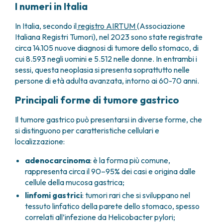
I numeri in Italia
FARMACIA
METASTASI DEL SISTEMA NERVOSO CENTRALE
FISICA SANITARIA
MIELOMI
In Italia, secondo il
registro AIRTUM
(Associazione
LABORATORIO ANALISI
NEOPLASIE MIELODISPLASTICHE
Italiana Registri Tumori), nel 2023 sono state registrate
MEDICINA NUCLEARE
NEOPLASIE MIELOPROLIFERATIVE CRONICHE
circa 14.105 nuove diagnosi di tumore dello stomaco, di
RADIODIAGNOSTICA
cui 8.593 negli uomini e 5.512 nelle donne. In entrambi i
SARCOMI E TUMORI RARI
RADIOTERAPIA
sessi, questa neoplasia si presenta soprattutto nelle
TUMORI OSSEI
persone di età adulta avanzata, intorno ai 60-70 anni.
CONSULENZE
CARDIOLOGIA
Principali forme di tumore gastrico
DIETETICA E NUTRIZIONE CLINICA
Il tumore gastrico può presentarsi in diverse forme, che
GENETICA MEDICA
si distinguono per caratteristiche cellulari e
PNEUMOLOGIA
localizzazione:
PSICOLOGIA
TERAPIA DEL DOLORE E CURE PALLIATIVE
adenocarcinoma
: è la forma più comune,
ALTRE CONSULENZE
rappresenta circa il 90–95% dei casi e origina dalle
cellule della mucosa gastrica;
RICERCA CLINICA
linfomi gastrici
: tumori rari che si sviluppano nel
RICERCA CLINICA E INNOVAZIONE
tessuto linfatico della parete dello stomaco, spesso
UNITÀ CLINICA DI FASE I
correlati all’infezione da
Helicobacter pylori
;
CLINICAL RESEARCH UNIT (CRU)