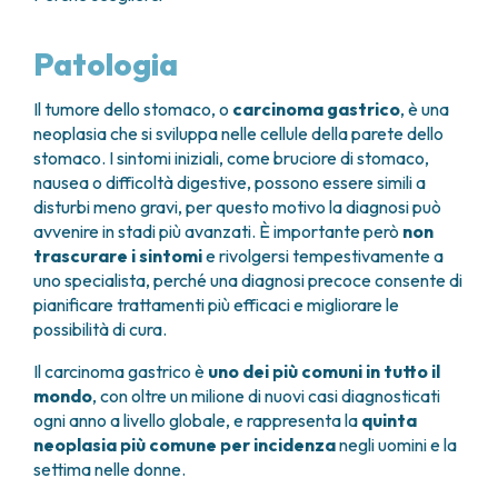
GRANT OFFICE
COME RAGGIUNGERCI
HOSPICE
TUMORI TESTA E COLLO
AREE CHIRURGICHE
TECHNOLOGY TRANSFER OFFICE (TTO)
OSPITALITÀ SOLIDALE
TUMORI TIROIDE E GHIANDOLE ENDOCRINE
ANESTESIA E RIANIMAZIONE
Patologia
LABORATORI
ASSISTENTE SOCIALE
NEWS
BREAST UNIT
GENOMICS CENTRE
APPARATO GENITALE-RIPRODUTTIVO
CANDIOLO CARES
CENTRO PER I TUMORI DELL’OVAIO
Il tumore dello stomaco, o
carcinoma gastrico
, è una
PROGETTI INTERNAZIONALI
ENDOMETRIOSI
I VOLONTARI
neoplasia che si sviluppa nelle cellule della parete dello
CHIRURGIA ONCOLOGICA
PROGETTI NAZIONALI
FIBROMI UTERINI
DOCUMENTI UTILI
stomaco. I sintomi iniziali, come bruciore di stomaco,
CHIRURGIA PLASTICA RICOSTRUTTIVA
RICERCA ONCOLOGICA
TUMORE CERVICE UTERINA
SOSTIENI LA RICERCA
PRENOTA
LISTE D’ATTESA
nausea o difficoltà digestive, possono essere simili a
CHIRURGIA TORACICA ONCOLOGICA
SOSTIENI LA RICERCA
TUMORI ENDOMETRIO
disturbi meno gravi, per questo motivo la diagnosi può
CHIRURGIA DEI TUMORI DELLA PELLE
TUMORI MAMMELLA
avvenire in stadi più avanzati. È importante però
non
CHIRURGIA UROLOGICA
TUMORI OVAIO
trascurare i sintomi
e rivolgersi tempestivamente a
CHIRURGIA SENOLOGICA
TUMORI PROSTATA
uno specialista, perché una diagnosi precoce consente di
GASTROENTEROLOGIA ED ENDOSCOPIA
TUMORI TESTICOLO
pianificare trattamenti più efficaci e migliorare le
DIGESTIVA
TUMORI VESCICA
possibilità di cura.
GINECOLOGIA ONCOLOGICA E TUMORI
TUMORI VULVA
Il carcinoma gastrico è
uno dei più comuni in tutto il
EREDITARI
TUMORI DI PELLE, SANGUE E TESSUTI
mondo
, con oltre un milione di nuovi casi diagnosticati
OTORINOLARINGOIATRIA
LEUCEMIE ACUTE
ogni anno a livello globale, e rappresenta la
quinta
DIAGNOSTICA E SERVIZI
LINFOMI
neoplasia più comune per incidenza
negli uomini e la
DIREZIONE ASSISTENZIALE E TECNICA
settima nelle donne.
MELANOMI
ANATOMIA PATOLOGICA
MESOTELIOMI