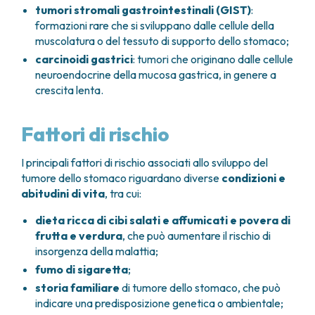
tumori stromali gastrointestinali (GIST)
:
formazioni rare che si sviluppano dalle cellule della
muscolatura o del tessuto di supporto dello stomaco;
carcinoidi gastrici
: tumori che originano dalle cellule
neuroendocrine della mucosa gastrica, in genere a
crescita lenta.
Fattori di rischio
I principali fattori di rischio associati allo sviluppo del
tumore dello stomaco riguardano diverse
condizioni e
abitudini di vita
, tra cui:
dieta ricca di cibi salati e affumicati e povera di
frutta e verdura
, che può aumentare il rischio di
insorgenza della malattia;
fumo di sigaretta
;
storia familiare
di tumore dello stomaco, che può
indicare una predisposizione genetica o ambientale;