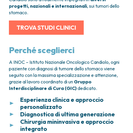
progetti, nazionali e internazionali
, sui tumori dello
stomaco.
TROVA STUDI CLINICI
Perché sceglierci
A INOC – Istituto Nazionale Oncologico Candiolo, ogni
paziente con diagnosi di tumore dello stomaco viene
seguito con la massima specializzazione e attenzione,
grazie al lavoro coordinato di un
Gruppo
Interdisciplinare di Cura (GIC)
dedicato.
Esperienza clinica e approccio
personalizzato
Diagnostica di ultima generazione
L’
elevato numero di pazienti trattati
ogni
Chirurgia mininvasiva e approccio
anno fa di INOC – Istituto Nazionale Oncologico
Ogni percorso di cura inizia da una valutazione
Candiolo un punto di riferimento a livello nazionale
integrato
precisa e tempestiva. I pazienti possono accedere