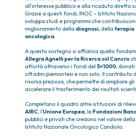
all’interesse pubblico e alla ricaduta diretta s
Grazie a questi fondi, INOC – Istituto Nazio
sviluppa studi e programmi che contribuiscono
miglioramento della
diagnosi
, della
terapia
oncologica
.
A questo sostegno si affianca quello fondam
Allegra Agnelli per la Ricerca sul Cancro
ch
attività attraverso i fondi del
5×1000
, donat
cittadini piemontesi e non solo. Il contribut
risorsa preziosa, che permette di ampliare gli 
accelerare il trasferimento dei risultati scientif
Completano il quadro altre istituzioni di rilie
AIRC
, l’
Unione Europea
, le
Fondazioni Banc
pubblici e privati che credono nel valore dell
Istituto Nazionale Oncologico Candiolo.