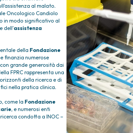
ull’assistenza al malato.
nale Oncologico Candiolo
 in modo significativo al
e dell’
assistenza
entale della
Fondazione
e finanzia numerose
i con grande generosità dai
o della FPRC rappresenta una
orizzonti della ricerca e di
ici nella pratica clinica.
vo, come la
Fondazione
arie
, e numerosi enti
a ricerca condotta a INOC –