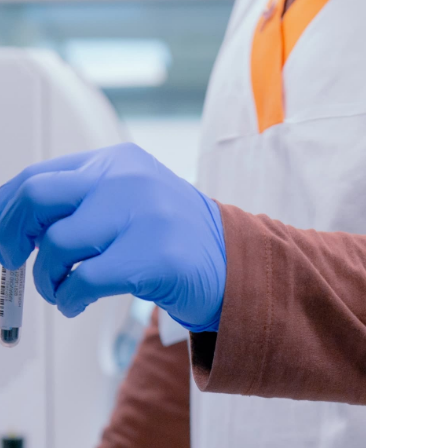
comi e tumori rari
ori ossei