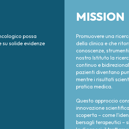
MISSION
oncologico possa
Promuovere una ricerca
e su solide evidenze
della clinica e che rit
conoscenze, strumenti d
nostro Istituto la rice
continuo e bidirezional
pazienti diventano punt
mentre i risultati scie
pratica medica.
Questo approccio conse
innovazione scientifica
scoperta – come l’iden
bersagli terapeutici – 