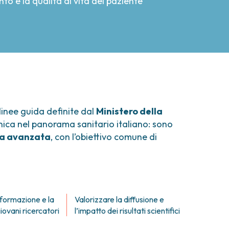
nto e la qualità di vita del paziente
 linee guida definite dal
Ministero della
unica nel panorama sanitario italiano: sono
ica avanzata
, con l’obiettivo comune di
 formazione e la
Valorizzare la diffusione e
giovani ricercatori
l’impatto dei risultati scientifici