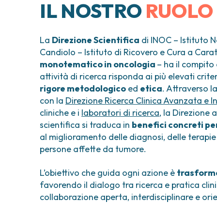
Tumori testa e collo
Chirurgia Senolog
IL NOSTRO
RUOLO
Tumori tiroide e ghiandole endocrine
Gastroenterologi
Endoscopia digest
Ginecologia Oncol
La
Direzione Scientifica
di INOC – Istituto 
Ereditari
Candiolo – Istituto di Ricovero e Cura a Carat
Otorinolaringoiat
monotematico in oncologia
– ha il compito
attività di ricerca risponda ai più elevati criter
rigore metodologico
ed
etica
. Attraverso 
con la
Direzione Ricerca Clinica Avanzata e 
cliniche e i
laboratori di ricerca
, la Direzione 
scientifica si traduca in
benefici concreti per
al miglioramento delle diagnosi, delle terapie 
persone affette da tumore.
L’obiettivo che guida ogni azione è
trasforma
favorendo il dialogo tra ricerca e pratica clin
collaborazione aperta, interdisciplinare e ori