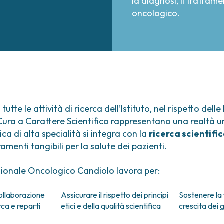
la diagnosi, il trattame
oncologico.
te le attività di ricerca dell’Istituto, nel rispetto delle
 e Cura a Carattere Scientifico rappresentano una realtà 
nica di alta specialità si integra con la
ricerca scientif
amenti tangibili per la salute dei pazienti.
azionale Oncologico Candiolo lavora per:
ollaborazione
Assicurare il rispetto dei principi
Sostenere la
rca e reparti
etici e della qualità scientifica
crescita dei 