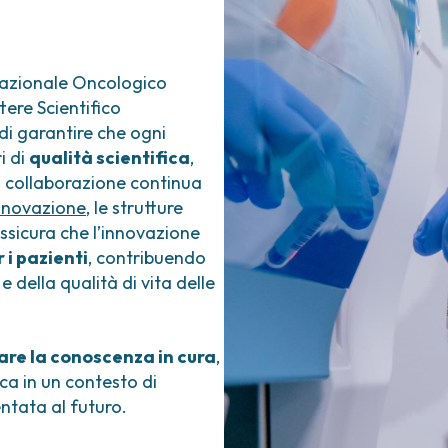
ica
Tumori vescica
Liste d’attesa
Sar
a ed
Tumori vulva
Tum
iva
ogica e Tumori
Nazionale Oncologico
tere Scientifico
ria
 di garantire che ogni
i di
qualità scientifica
,
la collaborazione continua
Innovazione
, le strutture
assicura che l’innovazione
 i pazienti
, contribuendo
e della qualità di vita delle
re la conoscenza in cura
,
ica in un contesto di
entata al futuro.