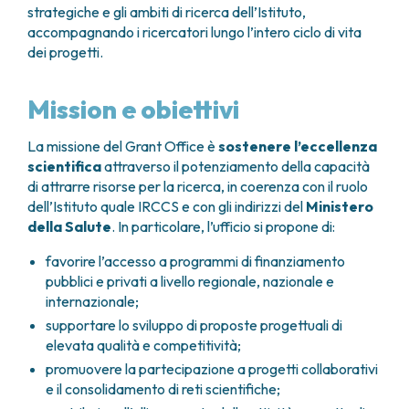
GRANT OFFICE
COME RAGGIUNGERCI
strategiche e gli ambiti di ricerca dell’Istituto,
HOSPICE
TUMORI TESTA E COLLO
AREE CHIRURGICHE
TECHNOLOGY TRANSFER OFFICE (TTO)
OSPITALITÀ SOLIDALE
accompagnando i ricercatori lungo l’intero ciclo di vita
TUMORI TIROIDE E GHIANDOLE ENDOCRINE
ANESTESIA E RIANIMAZIONE
LABORATORI
ASSISTENTE SOCIALE
dei progetti.
NEWS
BREAST UNIT
GENOMICS CENTRE
APPARATO GENITALE-RIPRODUTTIVO
CANDIOLO CARES
CENTRO PER I TUMORI DELL’OVAIO
PROGETTI INTERNAZIONALI
ENDOMETRIOSI
I VOLONTARI
Mission e obiettivi
CHIRURGIA ONCOLOGICA
PROGETTI NAZIONALI
FIBROMI UTERINI
DOCUMENTI UTILI
CHIRURGIA PLASTICA RICOSTRUTTIVA
RICERCA ONCOLOGICA
TUMORE CERVICE UTERINA
SOSTIENI LA RICERCA
PRENOTA
LISTE D’ATTESA
La missione del Grant Office è
sostenere l’eccellenza
CHIRURGIA TORACICA ONCOLOGICA
SOSTIENI LA RICERCA
TUMORI ENDOMETRIO
scientifica
attraverso il potenziamento della capacità
CHIRURGIA DEI TUMORI DELLA PELLE
TUMORI MAMMELLA
di attrarre risorse per la ricerca, in coerenza con il ruolo
CHIRURGIA UROLOGICA
TUMORI OVAIO
dell’Istituto quale IRCCS e con gli indirizzi del
Ministero
CHIRURGIA SENOLOGICA
TUMORI PROSTATA
della Salute
. In particolare, l’ufficio si propone di:
GASTROENTEROLOGIA ED ENDOSCOPIA
TUMORI TESTICOLO
favorire l’accesso a programmi di finanziamento
DIGESTIVA
TUMORI VESCICA
pubblici e privati a livello regionale, nazionale e
GINECOLOGIA ONCOLOGICA E TUMORI
TUMORI VULVA
internazionale;
EREDITARI
TUMORI DI PELLE, SANGUE E TESSUTI
supportare lo sviluppo di proposte progettuali di
OTORINOLARINGOIATRIA
LEUCEMIE ACUTE
elevata qualità e competitività;
DIAGNOSTICA E SERVIZI
LINFOMI
promuovere la partecipazione a progetti collaborativi
DIREZIONE ASSISTENZIALE E TECNICA
MELANOMI
e il consolidamento di reti scientifiche;
ANATOMIA PATOLOGICA
MESOTELIOMI