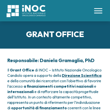
IT
EN
|
GRANT OFFICE
CHI SIAMO
PATOLOGIE
INOC
ATTREZZATURE E TECNOLOGIE
Responsabile: Daniela Gramaglia, PhD
DIVISIONI
ORGANI INTERNI
ORGANIZZAZIONE
TUMORI COLON RETTO
DIREZIONE SANITARIA
Il
Grant Office
di INOC – Istituto Nazionale Oncologico
PROFESSIONISTI
AREE MEDICHE
TUMORE ESOFAGO
Candiolo opera a supporto della
Direzione Scientifica
COMITATO ETICO
CENTRO TRAPIANTI DI CELLULE STAMINALI
TUMORI FEGATO
e della comunità dei ricercatori con l’obiettivo di favorire
BOARD UTENTI
PER I PAZIENTI
EMOPOIETICHE E TERAPIE CELLULARI
TUMORI PANCREAS
l’accesso
a finanziamenti competitivi
nazionali
e
LAVORA CON NOI
DAY HOSPITAL ONCOLOGICO
internazionali
e di rafforzare la capacità progettuale
TUMORI PERITONEO
RICERCA
CONTATTI
IMMUNOTERAPIA ONCOLOGICA
dell’Istituto. In un contesto altamente competitivo,
TUMORE POLMONE
PRENOTAZIONI E REFERTI
rappresenta un punto di riferimento per l’individuazione
MEDICINA INTERNA
TUMORI RENE
STUDI CLINICI
DIREZIONE SCIENTIFICA
RICOVERI
di
opportunità di finanziamento
coerenti con le linee
ONCOLOGIA MEDICA
TUMORI STOMACO