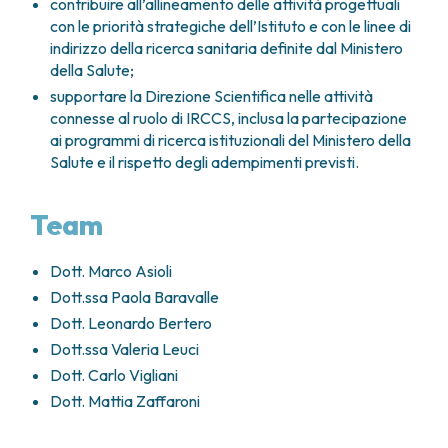
contribuire all’allineamento delle attività progettuali
FARMACIA
METASTASI DEL SISTEMA NERVOSO CENTRALE
con le priorità strategiche dell’Istituto e con le linee di
FISICA SANITARIA
MIELOMI
indirizzo della ricerca sanitaria definite dal Ministero
LABORATORIO ANALISI
della Salute;
NEOPLASIE MIELODISPLASTICHE
MEDICINA NUCLEARE
NEOPLASIE MIELOPROLIFERATIVE CRONICHE
supportare la Direzione Scientifica nelle attività
RADIODIAGNOSTICA
connesse al ruolo di IRCCS, inclusa la partecipazione
SARCOMI E TUMORI RARI
RADIOTERAPIA
ai programmi di ricerca istituzionali del Ministero della
TUMORI OSSEI
Salute e il rispetto degli adempimenti previsti.
CONSULENZE
CARDIOLOGIA
Team
DIETETICA E NUTRIZIONE CLINICA
GENETICA MEDICA
PNEUMOLOGIA
Dott. Marco Asioli
PSICOLOGIA
Dott.ssa Paola Baravalle
TERAPIA DEL DOLORE E CURE PALLIATIVE
Dott. Leonardo Bertero
ALTRE CONSULENZE
Dott.ssa Valeria Leuci
RICERCA CLINICA
Dott. Carlo Vigliani
RICERCA CLINICA E INNOVAZIONE
Dott. Mattia Zaffaroni
UNITÀ CLINICA DI FASE I
CLINICAL RESEARCH UNIT (CRU)