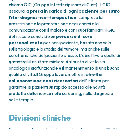
contatto con il proprio medico specialista
,
chiama GIC (Gruppo Interdisciplinare di Cure). Il GIC
alle 13.00 (telefono: 011 9933059).
staminali raccolte vengono
reinfuse
, in una
riduce più del 90% , il medico può richiedere anche
per ricevere risposte chiare e un supporto
assicura la
presa in carico di ogni paziente per tutto
procedura simile a una trasfusione, per accelerare
una rivalutazione con agoaspirato midollare per
immediato.
l’iter diagnostico-terapeutico
, comprese la
la ripresa del midollo e la produzione di globuli rossi,
valutare la riduzione – nei casi ottimali la
prescrizione e la prenotazione degli esami e la
globuli bianchi e piastrine.
scomparsa – delle plasmacellule tumorali nel
comunicazione con il malato e con i suoi familiari. Il GIC
midollo osseo. Quest’ultima valutazione non è
Dopo la dimissione possono essere somministrati
definisce e condivide un
percorso di cura
obbligatoria nella pratica clinica, ma fornisce
due cicli di
consolidamento
, simili a quelli della
personalizzato
per ogni paziente, basato non solo
informazioni circa la malattia residua che possono
fase di induzione, per rafforzare la risposta
sulla tipologia e lo stadio del tumore, ma anche sulle
essere utili dal punto di vista prognostico.
terapeutica. Infine, viene proposta una
terapia di
caratteristiche del paziente stesso. L’obiettivo è quello di
mantenimento
con un farmaco biologico non
Inoltre, il medico richiederà in corso di trattamento
garantirgli il risultato migliore dal punto di vista sia
chemioterapico, assunto per via orale a domicilio,
una
rivalutazione radiologica
con lo stesso
oncologico sia funzionale e il mantenimento di una buona
per prolungare la remissione della malattia.
esame effettuato alla diagnosi
(TAC total body
qualità di vita.Il Gruppo lavora inoltre in
stretta
Durante questa fase, il paziente effettua
controlli
a basso dosaggio, TAC-PET o risonanza
collaborazione con i ricercatori
dell’Istituto per
periodici in day hospital
, a intervalli
magnetica). Questi esami verranno effettuati
garantire ai pazienti un rapido accesso alle novità
progressivamente più lunghi, per monitorare lo
periodicamente durante il trattamento con
prodotte dalla ricerca nello screening, nella diagnosi e
stato della malattia e le condizioni cliniche.
tempistiche valutate dal medico. Le terapie del
nelle terapie.
mieloma multiplo sono quasi tutte croniche, ovvero
vengono proseguite in modo continuativo fino a
Divisioni cliniche
ricaduta di malattia, a meno che non vengano
sviluppate tossicità da trattamento.