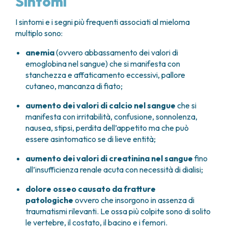
Sintomi
I sintomi e i segni più frequenti associati al mieloma
multiplo sono:
anemia
(ovvero abbassamento dei valori di
emoglobina nel sangue) che si manifesta con
stanchezza e affaticamento eccessivi, pallore
cutaneo, mancanza di fiato;
aumento dei valori di calcio nel sangue
che si
manifesta con irritabilità, confusione, sonnolenza,
nausea, stipsi, perdita dell’appetito ma che può
essere asintomatico se di lieve entità;
aumento dei valori di creatinina nel sangue
fino
all’insufficienza renale acuta con necessità di dialisi;
dolore osseo causato da fratture
patologiche
ovvero che insorgono in assenza di
traumatismi rilevanti. Le ossa più colpite sono di solito
le vertebre, il costato, il bacino e i femori.