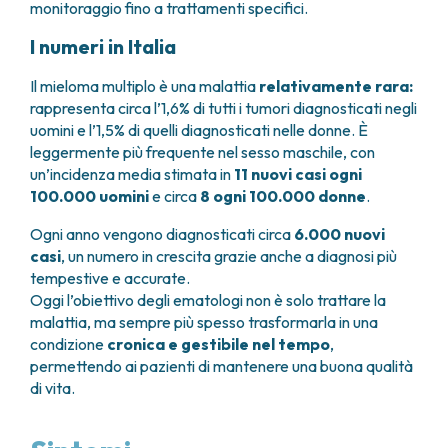
monitoraggio fino a trattamenti specifici.
I numeri in Italia
Il mieloma multiplo è una malattia
relativamente rara:
rappresenta circa l’1,6% di tutti i tumori diagnosticati negli
uomini e l’1,5% di quelli diagnosticati nelle donne. È
leggermente più frequente nel sesso maschile, con
un’incidenza media stimata in
11 nuovi casi ogni
100.000 uomini
e circa
8 ogni 100.000 donne
.
Ogni anno vengono diagnosticati circa
6.000
nuovi
casi
, un numero in crescita grazie anche a diagnosi più
tempestive e accurate.
Oggi l’obiettivo degli ematologi non è solo trattare la
malattia, ma sempre più spesso trasformarla in una
condizione
cronica e gestibile nel tempo
,
permettendo ai pazienti di mantenere una buona qualità
di vita.