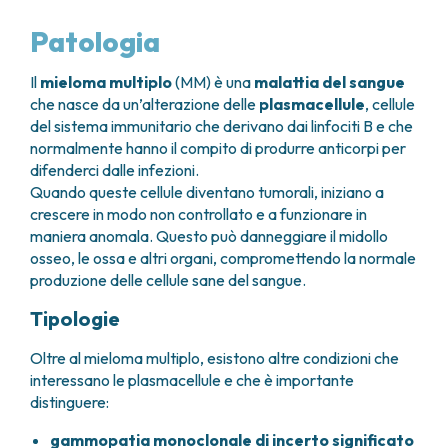
GRANT OFFICE
COME RAGGIUNGERCI
HOSPICE
TUMORI TESTA E COLLO
AREE CHIRURGICHE
TECHNOLOGY TRANSFER OFFICE (TTO)
OSPITALITÀ SOLIDALE
Patologia
TUMORI TIROIDE E GHIANDOLE ENDOCRINE
ANESTESIA E RIANIMAZIONE
LABORATORI
ASSISTENTE SOCIALE
NEWS
BREAST UNIT
GENOMICS CENTRE
APPARATO GENITALE-RIPRODUTTIVO
CANDIOLO CARES
Il
mieloma multiplo
(MM) è una
malattia del sangue
CENTRO PER I TUMORI DELL’OVAIO
PROGETTI INTERNAZIONALI
ENDOMETRIOSI
I VOLONTARI
che nasce da un’alterazione delle
plasmacellule
, cellule
CHIRURGIA ONCOLOGICA
PROGETTI NAZIONALI
del sistema immunitario che derivano dai linfociti B e che
FIBROMI UTERINI
DOCUMENTI UTILI
CHIRURGIA PLASTICA RICOSTRUTTIVA
RICERCA ONCOLOGICA
normalmente hanno il compito di produrre anticorpi per
TUMORE CERVICE UTERINA
SOSTIENI LA RICERCA
PRENOTA
LISTE D’ATTESA
CHIRURGIA TORACICA ONCOLOGICA
difenderci dalle infezioni.
SOSTIENI LA RICERCA
TUMORI ENDOMETRIO
Quando queste cellule diventano tumorali, iniziano a
CHIRURGIA DEI TUMORI DELLA PELLE
TUMORI MAMMELLA
crescere in modo non controllato e a funzionare in
CHIRURGIA UROLOGICA
TUMORI OVAIO
maniera anomala. Questo può danneggiare il midollo
CHIRURGIA SENOLOGICA
TUMORI PROSTATA
osseo, le ossa e altri organi, compromettendo la normale
GASTROENTEROLOGIA ED ENDOSCOPIA
TUMORI TESTICOLO
produzione delle cellule sane del sangue.
DIGESTIVA
TUMORI VESCICA
GINECOLOGIA ONCOLOGICA E TUMORI
Tipologie
TUMORI VULVA
EREDITARI
TUMORI DI PELLE, SANGUE E TESSUTI
Oltre al mieloma multiplo, esistono altre condizioni che
OTORINOLARINGOIATRIA
LEUCEMIE ACUTE
interessano le plasmacellule e che è importante
DIAGNOSTICA E SERVIZI
LINFOMI
distinguere:
DIREZIONE ASSISTENZIALE E TECNICA
MELANOMI
gammopatia monoclonale di incerto significato
ANATOMIA PATOLOGICA
MESOTELIOMI