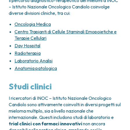
Il percorso diagnostico-terapeutico dei mielomi a INOC
In caso di ricaduta, solitamente individuata da un
– Istituto Nazionale Oncologico Candiolo coinvolge
incremento della componente monoclonale
diverse divisioni cliniche, tra cui:
associato o meno alla ripresa dei segni o sintomi di
Oncologia Medica
malattia, il medico richiederà una nuova biopsia
Centro Trapianti di Cellule Staminali Emopoietiche e
osteomidollare con agoaspirato per quantificare
Terapie Cellulari
nuovamente le plasmacellule tumorali e valutare le
condizioni generali del midollo osseo. Inoltre, verrà
Day Hospital
effettuata una nuova indagine radiologica per
Radioterapia
identificare potenziali lesioni osteolitiche di nuova
Laboratorio Analisi
insorgenza.
Anatomia patologica
Studi clinici
I ricercatori di INOC – Istituto Nazionale Oncologico
Candiolo sono attivamente coinvolti in diversi progetti sul
mieloma multiplo, sia a livello nazionale che
internazionale. Questi includono studi di laboratorio e
trial clinici con farmaci innovativi
non ancora