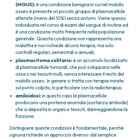
(MGUS):
è una condizione benigna in cui nel midollo
FARMACIA
METASTASI DEL SISTEMA NERVOSO CENTRALE
osseo è presente un piccolo gruppo di plasmacellule
FISICA SANITARIA
MIELOMI
alterate (meno del 10%) senza sintomi. Viene spesso
LABORATORIO ANALISI
NEOPLASIE MIELODISPLASTICHE
individuata nel corso di esami del sangue di routine ed
MEDICINA NUCLEARE
NEOPLASIE MIELOPROLIFERATIVE CRONICHE
è una condizione molto frequente nella popolazione
RADIODIAGNOSTICA
SARCOMI E TUMORI RARI
generale. Questa condizione non rappresenta una
RADIOTERAPIA
TUMORI OSSEI
malattia e non richiede alcuna terapia, ma solo
controlli regolari, semestrali o annuali;
CONSULENZE
CARDIOLOGIA
plasmacitoma solitario:
è un accumulo localizzato
di plasmacellule tumorali, che può svilupparsi nelle
DIETETICA E NUTRIZIONE CLINICA
ossa o nei tessuti molli, senza interessare il resto del
GENETICA MEDICA
midollo osseo. In genere si tratta con terapie mirate
PNEUMOLOGIA
sul punto colpito, in particolare con la radioterapia;
PSICOLOGIA
amiloidosi:
in questo caso le plasmacellule
TERAPIA DEL DOLORE E CURE PALLIATIVE
producono una proteina anomala (sostanza amiloide)
ALTRE CONSULENZE
che si deposita in organi e tessuti, danneggiandone la
RICERCA CLINICA
funzione.
RICERCA CLINICA E INNOVAZIONE
Distinguere queste condizioni è fondamentale, perché
UNITÀ CLINICA DI FASE I
ognuna richiede un approccio diverso: dal semplice
CLINICAL RESEARCH UNIT (CRU)