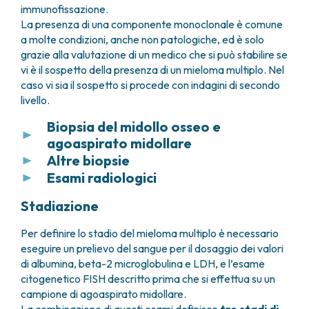
immunofissazione.
La presenza di una componente monoclonale è comune
a molte condizioni, anche non patologiche, ed è solo
grazie alla valutazione di un medico che si può stabilire se
vi è il sospetto della presenza di un mieloma multiplo. Nel
caso vi sia il sospetto si procede con indagini di secondo
livello.
Biopsia del midollo osseo e
agoaspirato midollare
Altre biopsie
La biopsia del midollo osseo e l’agoaspirato
Esami radiologici
midollare hanno lo scopo di
verificare se ci sono
Nei casi in cui si sospetti un
plasmacitoma
plasmacellule tumorali nel midollo osseo
.
isolato
, cioè un accumulo di plasmacellule tumorali
Per andare a ricercare le lesioni ossee tipiche del
Stadiazione
in un’unica area ossea o in un altro organo senza
mieloma multiplo, chiamate
lesioni osteolitiche
,
Se sono presenti in quantità maggiore del 10% di
coinvolgimento diffuso del midollo osseo, è
si possono effettuare diversi esami strumentali:
Per definire lo stadio del mieloma multiplo è necessario
tutte le cellule presenti nel midollo osseo si
necessario
prelevare un campione della
eseguire un prelievo del sangue per il dosaggio dei valori
conferma la diagnosi di mieloma multiplo. Se sono
il primo esame che viene richiesto è una
lesione stessa
tramite
biopsia
per eseguire
di albumina, beta-2 microglobulina e LDH, e l’esame
presenti in quantità minore del 10% si parla di
TAC (tomografia assiale computerizzata)
l’esame istologico e confermare la diagnosi.
citogenetico FISH descritto prima che si effettua su un
gammopatia monoclonale di incerto significato
di tutto il corpo a bassa dose di radiazioni senza
campione di agoaspirato midollare.
MGUS, condizione non patologica e non
Se invece il sospetto riguarda un’
amiloidosi
, i
mezzo di contrasto che esamina tutti i segmenti