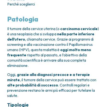
GRANT OFFICE
COME RAGGIUNGERCI
Perché sceglierci
HOSPICE
TUMORI TESTA E COLLO
AREE CHIRURGICHE
TECHNOLOGY TRANSFER OFFICE (TTO)
OSPITALITÀ SOLIDALE
TUMORI TIROIDE E GHIANDOLE ENDOCRINE
ANESTESIA E RIANIMAZIONE
LABORATORI
ASSISTENTE SOCIALE
NEWS
Patologia
BREAST UNIT
GENOMICS CENTRE
APPARATO GENITALE-RIPRODUTTIVO
CANDIOLO CARES
CENTRO PER I TUMORI DELL’OVAIO
PROGETTI INTERNAZIONALI
ENDOMETRIOSI
I VOLONTARI
Il tumore della cervice uterina (o
carcinoma cervicale
)
CHIRURGIA ONCOLOGICA
PROGETTI NAZIONALI
FIBROMI UTERINI
DOCUMENTI UTILI
è una neoplasia che si sviluppa
nella parte inferiore
CHIRURGIA PLASTICA RICOSTRUTTIVA
RICERCA ONCOLOGICA
TUMORE CERVICE UTERINA
SOSTIENI LA RICERCA
PRENOTA
LISTE D’ATTESA
dell’utero
, chiamata cervice. Grazie ai programmi di
CHIRURGIA TORACICA ONCOLOGICA
SOSTIENI LA RICERCA
TUMORI ENDOMETRIO
screening e alla vaccinazione contro il Papillomavirus
CHIRURGIA DEI TUMORI DELLA PELLE
TUMORI MAMMELLA
umano (HPV), questa malattia è
oggi molto meno
CHIRURGIA UROLOGICA
TUMORI OVAIO
frequente
rispetto al passato, e l’obiettivo della
CHIRURGIA SENOLOGICA
TUMORI PROSTATA
comunità scientifica è arrivare alla sua completa
GASTROENTEROLOGIA ED ENDOSCOPIA
TUMORI TESTICOLO
eliminazione.
DIGESTIVA
TUMORI VESCICA
Oggi,
grazie alla diagnosi precoce e a terapie
GINECOLOGIA ONCOLOGICA E TUMORI
TUMORI VULVA
mirate
, il tumore della cervice può essere trattato con
EREDITARI
TUMORI DI PELLE, SANGUE E TESSUTI
alte probabilità di successo
. Controlli regolari e
OTORINOLARINGOIATRIA
LEUCEMIE ACUTE
prevenzione restano le armi più efficaci per tutelare la
DIAGNOSTICA E SERVIZI
LINFOMI
salute.
DIREZIONE ASSISTENZIALE E TECNICA
MELANOMI
Tipologie
ANATOMIA PATOLOGICA
MESOTELIOMI