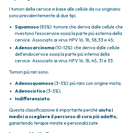
FARMACIA
METASTASI DEL SISTEMA NERVOSO CENTRALE
I tumori della cervice in base alle cellule da cui originano
FISICA SANITARIA
MIELOMI
sono prevalentemente di due tipi:
LABORATORIO ANALISI
NEOPLASIE MIELODISPLASTICHE
MEDICINA NUCLEARE
Squamoso
(85%): tumore che deriva dalle cellule che
NEOPLASIE MIELOPROLIFERATIVE CRONICHE
rivestono l’esocervice ossia la parte più esterna della
RADIODIAGNOSTICA
SARCOMI E TUMORI RARI
cervice. Associato ai virus HPV 16, 18, 58,33 e 45;
RADIOTERAPIA
TUMORI OSSEI
Adenocarcinoma
(10-12%): che deriva dalle cellule
CONSULENZE
dell’endocervice ossia la parte più interna della
CARDIOLOGIA
cervice. Associato ai virus HPV 16, 18, 45, 31 e 33.
DIETETICA E NUTRIZIONE CLINICA
GENETICA MEDICA
Tumori più rari sono:
PNEUMOLOGIA
Adenosquamoso
(3-5%): più raro con origine mista;
PSICOLOGIA
Adenocistico
(3-5%);
TERAPIA DEL DOLORE E CURE PALLIATIVE
Indifferenziato
.
ALTRE CONSULENZE
RICERCA CLINICA
Questa classificazione è importante perché
aiuta i
medici a scegliere il percorso di cura più adatto,
RICERCA CLINICA E INNOVAZIONE
garantendo terapie mirate e personalizzate.
UNITÀ CLINICA DI FASE I
CLINICAL RESEARCH UNIT (CRU)