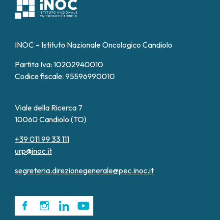
serenità
, valorizzando sempre la dimensione
concrete per il paziente
.
umana della cura.
INOC – Istituto Nazionale Oncologico Candiolo
Partita Iva: 10202940010
Codice fiscale: 95596990010
Viale della Ricerca 7
10060 Candiolo (TO)
+39 011 99 33 111
urp@inoc.it
segreteria.direzionegenerale@pec.inoc.it