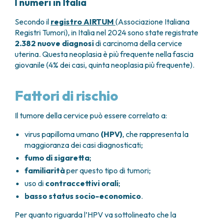
I numeri in Italia
Secondo il
registro AIRTUM
(Associazione Italiana
Registri Tumori), in Italia nel 2024 sono state registrate
2.382 nuove diagnosi
di carcinoma della cervice
uterina. Questa neoplasia è più frequente nella fascia
giovanile (4% dei casi, quinta neoplasia più frequente).
Fattori di rischio
Il tumore della cervice può essere correlato a:
virus papilloma umano
(HPV)
, che rappresenta la
maggioranza dei casi diagnosticati;
fumo di sigaretta
;
familiarità
per questo tipo di tumori;
uso di
contraccettivi orali
;
basso status socio-economico
.
Per quanto riguarda l’HPV va sottolineato che la