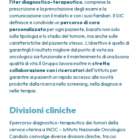
l’iter diagnostico-terapeutico
, comprese la
psico-oncologico qualificato
che
immediato.
del sangue
quando vi è indicazione a
prescrizione e la prenotazione degli esami e la
aiuta il paziente ad affrontare
cadenza decisa dal medico.
comunicazione con il malato e con i suoi familiari. Il GIC
positivamente non solo le cure ma
definisce e condivide un
percorso di cura
anche la delicata fase di recupero
personalizzato
per ogni paziente, basato non solo
fisico e psicologico.
sulla tipologia e lo stadio del tumore, ma anche sulle
È possibile partecipare anche a
caratteristiche del paziente stesso. L’obiettivo è quello di
gruppi di sostegno
psicologico per
garantirgli il risultato migliore dal punto di vista sia
confrontarsi con altre persone che
oncologico sia funzionale e il mantenimento di una buona
hanno vissuto o vivono la stessa
qualità di vita.Il Gruppo lavora inoltre in
stretta
esperienza.
collaborazione con i ricercatori
dell’Istituto per
garantire ai pazienti un rapido accesso alle novità
prodotte dalla ricerca nello screening, nella diagnosi e
nelle terapie.
Divisioni cliniche
Il percorso diagnostico-terapeutico dei tumori della
cervice uterina a INOC – Istituto Nazionale Oncologico
Candiolo coinvolge diverse divisioni cliniche, tra cui: