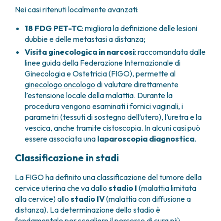
Nei casi ritenuti localmente avanzati:
18 FDG PET-TC
: migliora la definizione delle lesioni
dubbie e delle metastasi a distanza;
Visita ginecologica in narcosi
: raccomandata dalle
linee guida della
Federazione Internazionale di
Ginecologia e Ostetricia
(FIGO), permette al
ginecologo oncologo
di valutare direttamente
l’estensione locale della malattia. Durante la
procedura vengono esaminati i fornici vaginali, i
parametri (tessuti di sostegno dell’utero), l’uretra e la
vescica, anche tramite cistoscopia. In alcuni casi può
essere associata una
laparoscopia diagnostica
.
Classificazione in stadi
La FIGO ha definito una classificazione del tumore della
cervice uterina che va dallo
stadio I
(malattia limitata
alla cervice) allo
stadio IV
(malattia con diffusione a
distanza). La determinazione dello stadio è
fondamentale per scegliere il percorso di cura più