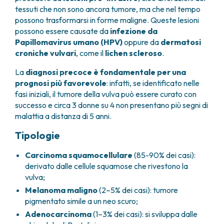
FARMACIA
tessuti che non sono ancora tumore, ma che nel tempo
METASTASI DEL SISTEMA NERVOSO CENTRALE
possono trasformarsi in forme maligne. Queste lesioni
FISICA SANITARIA
MIELOMI
possono essere causate da
infezione da
LABORATORIO ANALISI
NEOPLASIE MIELODISPLASTICHE
Papillomavirus umano (HPV)
oppure da
dermatosi
MEDICINA NUCLEARE
NEOPLASIE MIELOPROLIFERATIVE CRONICHE
croniche vulvari
, come il
lichen scleroso
.
RADIODIAGNOSTICA
SARCOMI E TUMORI RARI
RADIOTERAPIA
TUMORI OSSEI
La
diagnosi precoce è fondamentale per una
prognosi più favorevole
: infatti, se identificato nelle
CONSULENZE
fasi iniziali, il tumore della vulva può essere curato con
CARDIOLOGIA
successo e circa 3 donne su 4 non presentano più segni di
DIETETICA E NUTRIZIONE CLINICA
malattia a distanza di 5 anni.
GENETICA MEDICA
PNEUMOLOGIA
Tipologie
PSICOLOGIA
Carcinoma squamocellulare
(85-90% dei casi):
TERAPIA DEL DOLORE E CURE PALLIATIVE
derivato dalle cellule squamose che rivestono la
ALTRE CONSULENZE
vulva;
RICERCA CLINICA
Melanoma maligno
(2–5% dei casi): tumore
RICERCA CLINICA E INNOVAZIONE
pigmentato simile a un neo scuro;
UNITÀ CLINICA DI FASE I
Adenocarcinoma
(1–3% dei casi): si sviluppa dalle
CLINICAL RESEARCH UNIT (CRU)