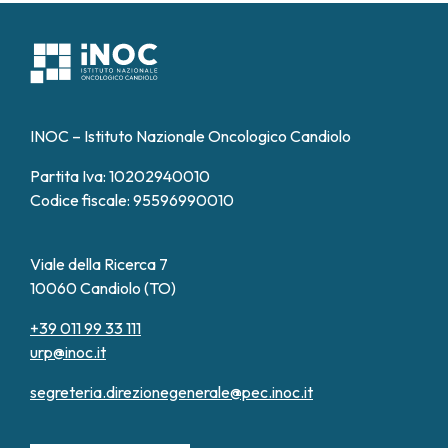
L’organizzazione dei controlli, delle visite e delle
standard. La collaborazione tra cura e ricerca è un
terapie è pensata per garantire
continuità e
valore distintivo che si traduce in
opportunità
serenità
, valorizzando sempre la dimensione
concrete per il paziente
.
umana della cura.
INOC – Istituto Nazionale Oncologico Candiolo
Partita Iva: 10202940010
Codice fiscale: 95596990010
Viale della Ricerca 7
10060 Candiolo (TO)
+39 011 99 33 111
urp@inoc.it
segreteria.direzionegenerale@pec.inoc.it