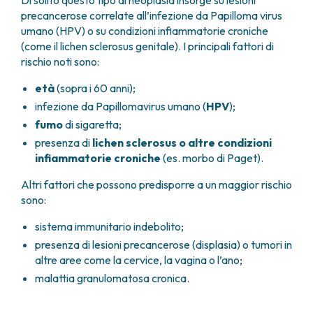
Di solito questo tipo di neoplasia insorge su lesioni
precancerose correlate all’infezione da Papilloma virus
umano (HPV) o su condizioni infiammatorie croniche
(come il lichen sclerosus genitale). I principali fattori di
rischio noti sono:
età
(sopra i 60 anni);
infezione da Papillomavirus umano (
HPV
);
fumo
di sigaretta;
presenza di
lichen sclerosus o altre condizioni
infiammatorie croniche
(es. morbo di Paget).
Altri fattori che possono predisporre a un maggior rischio
sono:
sistema immunitario indebolito;
presenza di lesioni precancerose (displasia) o tumori in
altre aree come la cervice, la vagina o l’ano;
malattia granulomatosa cronica.