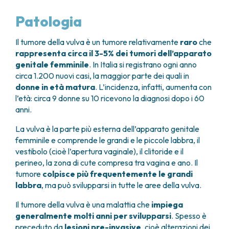
GRANT OFFICE
COME RAGGIUNGERCI
HOSPICE
TUMORI TESTA E COLLO
AREE CHIRURGICHE
TECHNOLOGY TRANSFER OFFICE (TTO)
OSPITALITÀ SOLIDALE
Patologia
TUMORI TIROIDE E GHIANDOLE ENDOCRINE
ANESTESIA E RIANIMAZIONE
LABORATORI
ASSISTENTE SOCIALE
NEWS
BREAST UNIT
GENOMICS CENTRE
APPARATO GENITALE-RIPRODUTTIVO
CANDIOLO CARES
Il tumore della vulva è un tumore relativamente
raro
che
CENTRO PER I TUMORI DELL’OVAIO
PROGETTI INTERNAZIONALI
ENDOMETRIOSI
I VOLONTARI
rappresenta circa il 3-5% dei tumori dell’apparato
CHIRURGIA ONCOLOGICA
PROGETTI NAZIONALI
genitale femminile
. In Italia si registrano ogni anno
FIBROMI UTERINI
DOCUMENTI UTILI
CHIRURGIA PLASTICA RICOSTRUTTIVA
RICERCA ONCOLOGICA
circa 1.200 nuovi casi, la maggior parte dei quali in
TUMORE CERVICE UTERINA
SOSTIENI LA RICERCA
PRENOTA
LISTE D’ATTESA
CHIRURGIA TORACICA ONCOLOGICA
donne in età matura
. L’incidenza, infatti, aumenta con
SOSTIENI LA RICERCA
TUMORI ENDOMETRIO
l’età: circa 9 donne su 10 ricevono la diagnosi dopo i 60
CHIRURGIA DEI TUMORI DELLA PELLE
TUMORI MAMMELLA
anni.
CHIRURGIA UROLOGICA
TUMORI OVAIO
CHIRURGIA SENOLOGICA
TUMORI PROSTATA
La vulva è la parte più esterna dell’apparato genitale
GASTROENTEROLOGIA ED ENDOSCOPIA
TUMORI TESTICOLO
femminile e comprende le grandi e le piccole labbra, il
DIGESTIVA
TUMORI VESCICA
vestibolo (cioè l’apertura vaginale), il clitoride e il
GINECOLOGIA ONCOLOGICA E TUMORI
perineo, la zona di cute compresa tra vagina e ano. Il
TUMORI VULVA
EREDITARI
tumore
colpisce più frequentemente le grandi
TUMORI DI PELLE, SANGUE E TESSUTI
OTORINOLARINGOIATRIA
labbra
, ma può svilupparsi in tutte le aree della vulva.
LEUCEMIE ACUTE
DIAGNOSTICA E SERVIZI
LINFOMI
Il tumore della vulva è una malattia che
impiega
DIREZIONE ASSISTENZIALE E TECNICA
generalmente molti anni per svilupparsi
. Spesso è
MELANOMI
ANATOMIA PATOLOGICA
preceduto da
lesioni pre-invasive
, cioè alterazioni dei
MESOTELIOMI