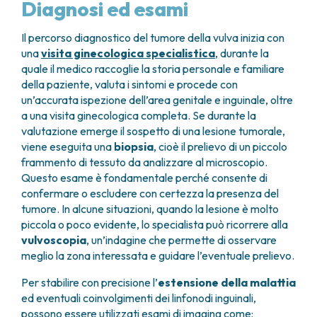
Diagnosi ed esami
Il percorso diagnostico del tumore della vulva inizia con
una
visita ginecologica specialistica
, durante la
quale il medico raccoglie la storia personale e familiare
della paziente, valuta i sintomi e procede con
un’accurata ispezione dell’area genitale e inguinale, oltre
a una visita ginecologica completa. Se durante la
valutazione emerge il sospetto di una lesione tumorale,
viene eseguita una
biopsia
, cioè il prelievo di un piccolo
frammento di tessuto da analizzare al microscopio.
Questo esame è fondamentale perché consente di
confermare o escludere con certezza la presenza del
tumore. In alcune situazioni, quando la lesione è molto
piccola o poco evidente, lo specialista può ricorrere alla
vulvoscopia
, un’indagine che permette di osservare
meglio la zona interessata e guidare l’eventuale prelievo.
Per stabilire con precisione l’
estensione della malattia
ed eventuali coinvolgimenti dei linfonodi inguinali,
possono essere utilizzati esami di imaging come: