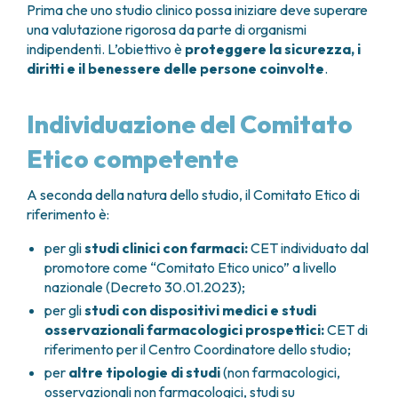
GRANT OFFICE
COME RAGGIUNGERCI
Prima che uno studio clinico possa iniziare deve superare
HOSPICE
TUMORI TESTA E COLLO
AREE CHIRURGICHE
TECHNOLOGY TRANSFER OFFICE (TTO)
OSPITALITÀ SOLIDALE
una valutazione rigorosa da parte di organismi
TUMORI TIROIDE E GHIANDOLE ENDOCRINE
ANESTESIA E RIANIMAZIONE
LABORATORI
indipendenti. L’obiettivo è
proteggere la sicurezza, i
ASSISTENTE SOCIALE
NEWS
BREAST UNIT
GENOMICS CENTRE
diritti e il benessere delle persone coinvolte
.
APPARATO GENITALE-RIPRODUTTIVO
CANDIOLO CARES
CENTRO PER I TUMORI DELL’OVAIO
PROGETTI INTERNAZIONALI
ENDOMETRIOSI
I VOLONTARI
CHIRURGIA ONCOLOGICA
PROGETTI NAZIONALI
FIBROMI UTERINI
DOCUMENTI UTILI
Individuazione del Comitato
CHIRURGIA PLASTICA RICOSTRUTTIVA
RICERCA ONCOLOGICA
TUMORE CERVICE UTERINA
SOSTIENI LA RICERCA
PRENOTA
LISTE D’ATTESA
CHIRURGIA TORACICA ONCOLOGICA
SOSTIENI LA RICERCA
Etico competente
TUMORI ENDOMETRIO
CHIRURGIA DEI TUMORI DELLA PELLE
TUMORI MAMMELLA
CHIRURGIA UROLOGICA
A seconda della natura dello studio, il Comitato Etico di
TUMORI OVAIO
riferimento è:
CHIRURGIA SENOLOGICA
TUMORI PROSTATA
GASTROENTEROLOGIA ED ENDOSCOPIA
TUMORI TESTICOLO
per gli
studi clinici con farmaci:
CET individuato dal
DIGESTIVA
TUMORI VESCICA
promotore come “Comitato Etico unico” a livello
GINECOLOGIA ONCOLOGICA E TUMORI
TUMORI VULVA
nazionale (Decreto 30.01.2023);
EREDITARI
per gli
studi con dispositivi medici e studi
TUMORI DI PELLE, SANGUE E TESSUTI
OTORINOLARINGOIATRIA
osservazionali farmacologici prospettici:
CET di
LEUCEMIE ACUTE
riferimento per il Centro Coordinatore dello studio;
DIAGNOSTICA E SERVIZI
LINFOMI
DIREZIONE ASSISTENZIALE E TECNICA
per
altre tipologie di studi
(non farmacologici,
MELANOMI
osservazionali non farmacologici, studi su
ANATOMIA PATOLOGICA
MESOTELIOMI