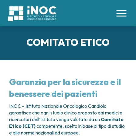
IT
EN
|
COMITATO ETICO
CHI SIAMO
PATOLOGIE
INOC
ATTREZZATURE E TECNOLOGIE
DIVISIONI
ORGANI INTERNI
ORGANIZZAZIONE
Garanzia per la sicurezza e il
TUMORI COLON RETTO
DIREZIONE SANITARIA
PROFESSIONISTI
AREE MEDICHE
benessere dei pazienti
TUMORE ESOFAGO
COMITATO ETICO
CENTRO TRAPIANTI DI CELLULE STAMINALI
TUMORI FEGATO
BOARD UTENTI
PER I PAZIENTI
EMOPOIETICHE E TERAPIE CELLULARI
INOC – Istituto Nazionale Oncologico Candiolo
TUMORI PANCREAS
LAVORA CON NOI
DAY HOSPITAL ONCOLOGICO
garantisce che ogni studio clinico proposto dai medici e
TUMORI PERITONEO
RICERCA
CONTATTI
ricercatori dell’Istituto venga valutato da un
Comitato
IMMUNOTERAPIA ONCOLOGICA
TUMORE POLMONE
PRENOTAZIONI E REFERTI
Etico
(CET)
competente, scelto in base al tipo di studio
MEDICINA INTERNA
TUMORI RENE
STUDI CLINICI
DIREZIONE SCIENTIFICA
RICOVERI
e alle norme nazionali ed europee.
ONCOLOGIA MEDICA
TUMORI STOMACO