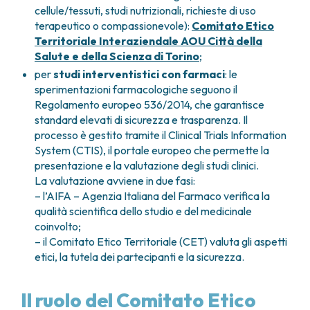
cellule/tessuti, studi nutrizionali, richieste di uso
FARMACIA
METASTASI DEL SISTEMA NERVOSO CENTRALE
terapeutico o compassionevole):
Comitato Etico
FISICA SANITARIA
MIELOMI
Territoriale Interaziendale AOU Città della
LABORATORIO ANALISI
NEOPLASIE MIELODISPLASTICHE
Salute e della Scienza di Torino
;
MEDICINA NUCLEARE
NEOPLASIE MIELOPROLIFERATIVE CRONICHE
per
studi interventistici con farmaci
: le
RADIODIAGNOSTICA
SARCOMI E TUMORI RARI
sperimentazioni farmacologiche seguono il
RADIOTERAPIA
TUMORI OSSEI
Regolamento europeo 536/2014, che garantisce
CONSULENZE
standard elevati di sicurezza e trasparenza. Il
CARDIOLOGIA
processo è gestito tramite il Clinical Trials Information
System (CTIS), il portale europeo che permette la
DIETETICA E NUTRIZIONE CLINICA
presentazione e la valutazione degli studi clinici.
GENETICA MEDICA
La valutazione avviene in due fasi:
PNEUMOLOGIA
– l’AIFA – Agenzia Italiana del Farmaco verifica la
PSICOLOGIA
qualità scientifica dello studio e del medicinale
TERAPIA DEL DOLORE E CURE PALLIATIVE
coinvolto;
ALTRE CONSULENZE
– il Comitato Etico Territoriale (CET) valuta gli aspetti
RICERCA CLINICA
etici, la tutela dei partecipanti e la sicurezza.
RICERCA CLINICA E INNOVAZIONE
UNITÀ CLINICA DI FASE I
Il ruolo del Comitato Etico
CLINICAL RESEARCH UNIT (CRU)