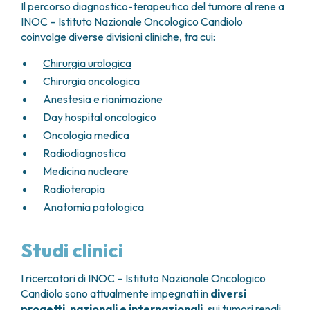
Il percorso diagnostico-terapeutico del tumore al rene a
possibile per sede o modalità di crescita della
INOC – Istituto Nazionale Oncologico Candiolo
lesione) o in stadio T2. Questo approccio offre il
coinvolge diverse divisioni cliniche, tra cui:
vantaggio di un recupero più rapido e di
minori disturbi post-operatori,
mantenendo la
Chirurgia urologica
stessa efficacia dell’intervento tradizionale.
Chirurgia oncologica
Anestesia e rianimazione
Day hospital oncologico
Oncologia medica
Radiodiagnostica
Medicina nucleare
Radioterapia
Anatomia patologica
Studi clinici
I ricercatori di INOC – Istituto Nazionale Oncologico
Candiolo sono attualmente impegnati in
diversi
progetti, nazionali e internazionali
, sui tumori renali.