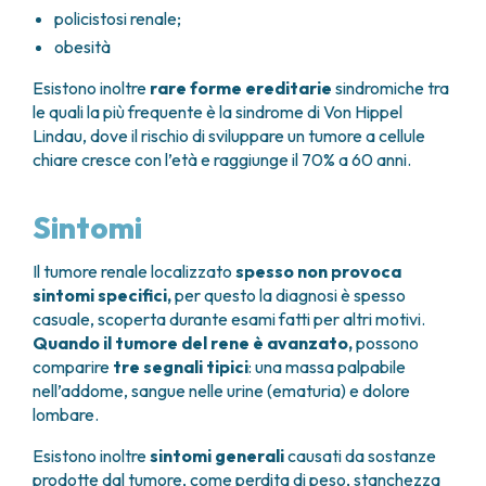
policistosi renale;
obesità
Esistono inoltre
rare forme ereditarie
sindromiche tra
le quali la più frequente è la sindrome di Von Hippel
Lindau, dove il rischio di sviluppare un tumore a cellule
chiare cresce con l’età e raggiunge il 70% a 60 anni.
Sintomi
Il tumore renale localizzato
spesso non provoca
sintomi specifici,
per questo la diagnosi è spesso
casuale, scoperta durante esami fatti per altri motivi.
Quando il tumore del rene è avanzato,
possono
comparire
tre segnali tipici
: una massa palpabile
nell’addome, sangue nelle urine (ematuria) e dolore
lombare.
Esistono inoltre
sintomi generali
causati da sostanze
prodotte dal tumore, come perdita di peso, stanchezza