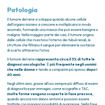
GRANT OFFICE
COME RAGGIUNGERCI
HOSPICE
TUMORI TESTA E COLLO
AREE CHIRURGICHE
TECHNOLOGY TRANSFER OFFICE (TTO)
OSPITALITÀ SOLIDALE
Patologia
TUMORI TIROIDE E GHIANDOLE ENDOCRINE
ANESTESIA E RIANIMAZIONE
LABORATORI
ASSISTENTE SOCIALE
NEWS
BREAST UNIT
GENOMICS CENTRE
APPARATO GENITALE-RIPRODUTTIVO
CANDIOLO CARES
Il tumore del rene si sviluppa quando alcune cellule
CENTRO PER I TUMORI DELL’OVAIO
PROGETTI INTERNAZIONALI
ENDOMETRIOSI
I VOLONTARI
dell’organo iniziano a crescere e moltiplicarsi in modo
CHIRURGIA ONCOLOGICA
PROGETTI NAZIONALI
anomalo, formando una massa che può essere benigna o
FIBROMI UTERINI
DOCUMENTI UTILI
CHIRURGIA PLASTICA RICOSTRUTTIVA
RICERCA ONCOLOGICA
maligna. Nella maggior parte dei casi, il tumore origina
TUMORE CERVICE UTERINA
SOSTIENI LA RICERCA
PRENOTA
LISTE D’ATTESA
CHIRURGIA TORACICA ONCOLOGICA
dalle cellule che rivestono l’interno dei tubuli renali, le
SOSTIENI LA RICERCA
TUMORI ENDOMETRIO
strutture che filtrano il sangue per eliminare le sostanze
CHIRURGIA DEI TUMORI DELLA PELLE
TUMORI MAMMELLA
di scarto attraverso l’urina.
CHIRURGIA UROLOGICA
TUMORI OVAIO
CHIRURGIA SENOLOGICA
TUMORI PROSTATA
Il tumore del rene
rappresenta circa il 3% di tutte le
GASTROENTEROLOGIA ED ENDOSCOPIA
TUMORI TESTICOLO
diagnosi oncologiche
. È
più frequente negli uomini
DIGESTIVA
TUMORI VESCICA
che nelle donne
e tende a comparire più spesso
dopo i
GINECOLOGIA ONCOLOGICA E TUMORI
60 anni.
TUMORI VULVA
EREDITARI
TUMORI DI PELLE, SANGUE E TESSUTI
Negli ultimi anni, grazie all’uso sempre più diffuso di esami
OTORINOLARINGOIATRIA
LEUCEMIE ACUTE
di diagnostica per immagini, come ecografie o TAC,
DIAGNOSTICA E SERVIZI
LINFOMI
molte forme vengono scoperte in fase precoce,
DIREZIONE ASSISTENZIALE E TECNICA
quando ancora non danno sintomi e possono essere
MELANOMI
ANATOMIA PATOLOGICA
trattate con maggiori possibilità di guarigione. Nella fase
MESOTELIOMI