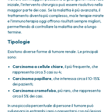
FARMACIA
iniziale, l’intervento chirurgico può essere risolutivo nella
METASTASI DEL SISTEMA NERVOSO CENTRALE
maggior parte dei casi. Se la malattia è più avanzata, il
FISICA SANITARIA
MIELOMI
trattamento diventa più complesso, ma le terapie mirate
LABORATORIO ANALISI
NEOPLASIE MIELODISPLASTICHE
e l’immunoterapia oggi offrono risultati sempre migliori,
MEDICINA NUCLEARE
NEOPLASIE MIELOPROLIFERATIVE CRONICHE
permettendo di controllare la malattia anche a lungo
RADIODIAGNOSTICA
SARCOMI E TUMORI RARI
termine.
RADIOTERAPIA
TUMORI OSSEI
Tipologie
CONSULENZE
CARDIOLOGIA
Esistono diverse forme di tumore renale. Le principali
DIETETICA E NUTRIZIONE CLINICA
sono:
GENETICA MEDICA
PNEUMOLOGIA
Carcinoma a cellule chiare
, il più frequente, che
rappresenta circa 3 casi su 4;
PSICOLOGIA
TERAPIA DEL DOLORE E CURE PALLIATIVE
Carcinoma papillare
, che interessa circa il 10-15%
dei pazienti;
ALTRE CONSULENZE
Carcinoma cromofobo
, più raro, che rappresenta
RICERCA CLINICA
circa il 5% dei casi.
RICERCA CLINICA E INNOVAZIONE
UNITÀ CLINICA DI FASE I
In una piccola percentuale di persone il tumore può
CLINICAL RESEARCH UNIT (CRU)
svilupparsi in entrambi i reni o presentarsi con più lesioni