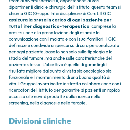
team di diversi specialisti, appartenenti ai vari
Il servizio è disponibile il mercoledì e il venerdì, dalle
Nei pazienti con malattia metastatica, il
risposte chiare e un supporto immediato.
La nefrectomia radicale è un intervento chirurgico
dipartimenti clinici e chirurgici dell’Istituto: questo team si
9.00 alle 13.00. Per informazioni è possibile
programma di follow-up viene definito in modo
supporto nutrizionale
che
prevede l’asportazione completa del
chiama GIC (Gruppo Interdisciplinare di Cure). Il GIC
chiamare il numero 011.993.3059.
personalizzato, mentre per chi ha una malattia
rene
interessato dal tumore, insieme alla fascia di
assicura la presa in carico di ogni paziente per
fisioterapia
localizzata e ha ricevuto un trattamento con
Gerota che lo riveste, al surrene adiacente e a un
tutto l’iter diagnostico-terapeutico
, comprese la
intento curativo esistono protocolli standardizzati.
terapia del dolore
tratto dell’uretere, dopo aver legato l’arteria
prescrizione e la prenotazione degli esami e la
Questi tengono conto sia del profilo di rischio
renale.
comunicazione con il malato e con i suoi familiari. Il GIC
individuale sia dell’efficacia del trattamento
gestione di altre patologie compresenti.
definisce e condivide un percorso di cura personalizzato
eseguito.
L’operazione può essere eseguita con differenti
per ogni paziente, basato non solo sulla tipologia e lo
approcci:
È importante ricordare che in alcune situazioni
stadio del tumore, ma anche sulle caratteristiche del
specifiche, come dopo trattamenti con
paziente stesso. L’obiettivo è quello di garantirgli il
a cielo aperto
, con una singola incisione;
radiofrequenza (RFA) o crioablazione, in tumori di
risultato migliore dal punto di vista sia oncologico sia
laparoscopico
, attraverso piccole incisioni
grandi dimensioni (>7 cm) sottoposti a chirurgia
funzionale e il mantenimento di una buona qualità di
utilizzando strumenti sottili e una telecamera;
conservativa renale, o in caso di margini chirurgici
vita.Il Gruppo lavora inoltre in stretta collaborazione con i
robot-assistito
, che sfrutta sistemi robotici
positivi, il rischio di recidiva locale è più elevato. In
ricercatori dell’Istituto per garantire ai pazienti un rapido
per una maggiore precisione.
questi casi, il follow-up sarà intensificato per
accesso alle novità prodotte dalla ricerca nello
garantire un monitoraggio più attento.
screening, nella diagnosi e nelle terapie.
Oggi, la
nefrectomia radicale laparoscopica
rappresenta lo
standard di riferimento
per i
pazienti con tumori renali in
stadio T1
non
Divisioni cliniche
candidabili a chirurgia conservativa (quando la
rimozione parziale del rene non è tecnicamente