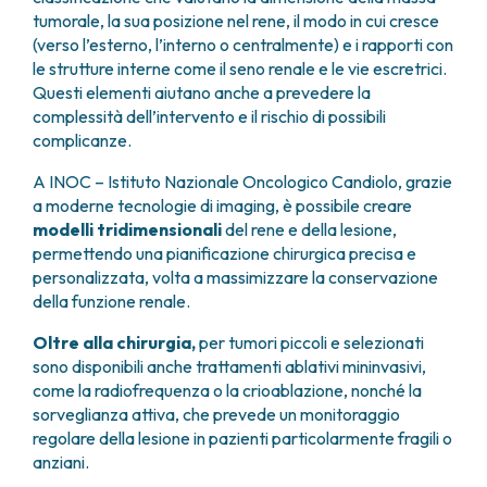
tumorale, la sua posizione nel rene, il modo in cui cresce
controindicazioni) o quando la lesione è
Tumori renali maligni
(verso l’esterno, l’interno o centralmente) e i rapporti con
particolarmente complessa, si può ricorrere alla
le strutture interne come il seno renale e le vie escretrici.
risonanza magnetica (RM)
. Quest’ultima offre
Il carcinoma a cellule renali viene suddiviso in:
Questi elementi aiutano anche a prevedere la
immagini dettagliate e rappresenta un’ottima
complessità dell’intervento e il rischio di possibili
alternativa per completare la valutazione.
non papillifero
, cosiddetto “a cellule chiare”
complicanze.
papillifero
cromofobo
A INOC – Istituto Nazionale Oncologico Candiolo, grazie
dei dotti collettori
a moderne tecnologie di imaging, è possibile creare
modelli tridimensionali
del rene e della lesione,
permettendo una pianificazione chirurgica precisa e
personalizzata, volta a massimizzare la conservazione
della funzione renale.
Oltre alla chirurgia,
per tumori piccoli e selezionati
sono disponibili anche trattamenti ablativi mininvasivi,
come la radiofrequenza o la crioablazione, nonché la
sorveglianza attiva, che prevede un monitoraggio
regolare della lesione in pazienti particolarmente fragili o
anziani.