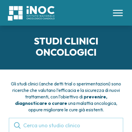
IT
EN
STUDI CLINICI
CHI SIAMO
ONCOLOGICI
PATOLOGIE
INOC
ATTREZZATURE E TECNOLOGIE
DIVISIONI
ORGANI INTERNI
ORGANIZZAZIONE
TUMORI COLON RETTO
DIREZIONE SANITARIA
Gli studi clinici (anche detti trial o sperimentazioni) sono
PROFESSIONISTI
AREE MEDICHE
TUMORE ESOFAGO
ricerche che valutano l’efficacia e la sicurezza di nuovi
COMITATO ETICO
CENTRO TRAPIANTI DI CELLULE STAMINALI
TUMORI FEGATO
trattamenti, con l’obiettivo di
prevenire,
BOARD UTENTI
PER I PAZIENTI
EMOPOIETICHE E TERAPIE CELLULARI
diagnosticare o curare
una malattia oncologica,
TUMORI PANCREAS
LAVORA CON NOI
DAY HOSPITAL ONCOLOGICO
oppure migliorare le cure già esistenti.
TUMORI PERITONEO
RICERCA
CONTATTI
IMMUNOTERAPIA ONCOLOGICA
TUMORE POLMONE
PRENOTAZIONI E REFERTI
Cerca uno studio clinico
MEDICINA INTERNA
TUMORI RENE
STUDI CLINICI
DIREZIONE SCIENTIFICA
RICOVERI
ONCOLOGIA MEDICA
TUMORI STOMACO