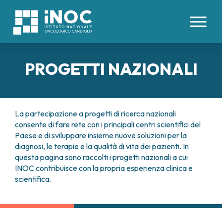
IT
EN
PROGETTI NAZIONALI
CHI SIAMO
PATOLOGIE
INOC
La partecipazione a progetti di ricerca nazionali
ATTREZZATURE E TECNOLOGIE
consente di fare rete con i principali centri scientifici del
DIVISIONI
ORGANI INTERNI
ORGANIZZAZIONE
Paese e di sviluppare insieme nuove soluzioni per la
TUMORI COLON RETTO
DIREZIONE SANITARIA
PROFESSIONISTI
diagnosi, le terapie e la qualità di vita dei pazienti. In
AREE MEDICHE
TUMORE ESOFAGO
COMITATO ETICO
questa pagina sono raccolti i progetti nazionali a cui
CENTRO TRAPIANTI DI CELLULE STAMINALI
TUMORI FEGATO
BOARD UTENTI
PER I PAZIENTI
INOC contribuisce con la propria esperienza clinica e
EMOPOIETICHE E TERAPIE CELLULARI
TUMORI PANCREAS
LAVORA CON NOI
scientifica.
DAY HOSPITAL ONCOLOGICO
TUMORI PERITONEO
RICERCA
CONTATTI
IMMUNOTERAPIA ONCOLOGICA
TUMORE POLMONE
PRENOTAZIONI E REFERTI
MEDICINA INTERNA
TUMORI RENE
STUDI CLINICI
DIREZIONE SCIENTIFICA
PRE-RICOVERO E RICOVERO
ONCOLOGIA MEDICA
TUMORI STOMACO