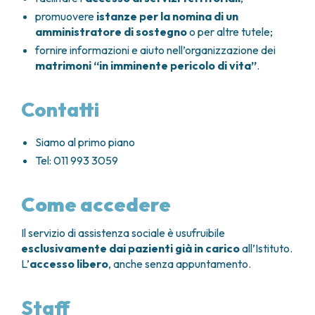
FARMACIA
METASTASI DEL SISTEMA NERVOSO CENTRALE
promuovere
istanze per la nomina di un
FISICA SANITARIA
amministratore di sostegno
o per altre tutele;
MIELOMI
LABORATORIO ANALISI
NEOPLASIE MIELODISPLASTICHE
fornire informazioni e aiuto nell’organizzazione dei
MEDICINA NUCLEARE
matrimoni
“in imminente pericolo di vita”
.
NEOPLASIE MIELOPROLIFERATIVE CRONICHE
RADIODIAGNOSTICA
SARCOMI E TUMORI RARI
RADIOTERAPIA
TUMORI OSSEI
Contatti
CONSULENZE
CARDIOLOGIA
Siamo al primo piano
DIETETICA E NUTRIZIONE CLINICA
Tel: 011 993 3059
GENETICA MEDICA
PNEUMOLOGIA
Come accedere
PSICOLOGIA
TERAPIA DEL DOLORE E CURE PALLIATIVE
Il servizio di assistenza sociale è usufruibile
ALTRE CONSULENZE
esclusivamente dai pazienti già in carico
all’Istituto.
RICERCA CLINICA
L’
accesso libero
, anche senza appuntamento.
RICERCA CLINICA E INNOVAZIONE
UNITÀ CLINICA DI FASE I
Staff
CLINICAL RESEARCH UNIT (CRU)