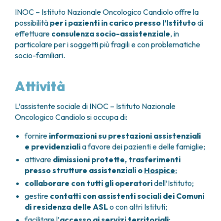
GRANT OFFICE
COME RAGGIUNGERCI
HOSPICE
TUMORI TESTA E COLLO
INOC – Istituto Nazionale Oncologico Candiolo offre la
AREE CHIRURGICHE
TECHNOLOGY TRANSFER OFFICE (TTO)
OSPITALITÀ SOLIDALE
possibilità
per i pazienti in carico presso l’Istituto
di
TUMORI TIROIDE E GHIANDOLE ENDOCRINE
ANESTESIA E RIANIMAZIONE
LABORATORI
ASSISTENTE SOCIALE
NEWS
effettuare
consulenza socio-assistenziale
, in
BREAST UNIT
GENOMICS CENTRE
APPARATO GENITALE-RIPRODUTTIVO
CANDIOLO CARES
particolare per i soggetti più fragili e con problematiche
CENTRO PER I TUMORI DELL’OVAIO
PROGETTI INTERNAZIONALI
ENDOMETRIOSI
I VOLONTARI
socio-familiari.
CHIRURGIA ONCOLOGICA
PROGETTI NAZIONALI
FIBROMI UTERINI
DOCUMENTI UTILI
CHIRURGIA PLASTICA RICOSTRUTTIVA
RICERCA ONCOLOGICA
TUMORE CERVICE UTERINA
SOSTIENI LA RICERCA
PRENOTA
LISTE D’ATTESA
Attività
CHIRURGIA TORACICA ONCOLOGICA
SOSTIENI LA RICERCA
TUMORI ENDOMETRIO
CHIRURGIA DEI TUMORI DELLA PELLE
TUMORI MAMMELLA
L’assistente sociale di INOC – Istituto Nazionale
CHIRURGIA UROLOGICA
TUMORI OVAIO
Oncologico Candiolo si occupa di:
CHIRURGIA SENOLOGICA
TUMORI PROSTATA
GASTROENTEROLOGIA ED ENDOSCOPIA
TUMORI TESTICOLO
fornire
informazioni su prestazioni assistenziali
DIGESTIVA
TUMORI VESCICA
e previdenziali
a favore dei pazienti e delle famiglie;
GINECOLOGIA ONCOLOGICA E TUMORI
TUMORI VULVA
attivare
dimissioni protette, trasferimenti
EREDITARI
presso strutture assistenziali o
Hospice
;
TUMORI DI PELLE, SANGUE E TESSUTI
OTORINOLARINGOIATRIA
collaborare con tutti gli operatori
dell’Istituto;
LEUCEMIE ACUTE
DIAGNOSTICA E SERVIZI
gestire
contatti con assistenti sociali dei Comuni
LINFOMI
DIREZIONE ASSISTENZIALE E TECNICA
di residenza delle ASL
o con altri Istituti;
MELANOMI
ANATOMIA PATOLOGICA
facilitare l’
accesso ai servizi territoriali
;
MESOTELIOMI