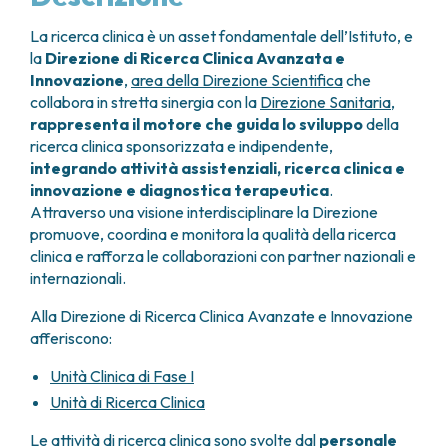
GRANT OFFICE
COME RAGGIUNGERCI
HOSPICE
TUMORI TESTA E COLLO
AREE CHIRURGICHE
TECHNOLOGY TRANSFER OFFICE (TTO)
OSPITALITÀ SOLIDALE
La ricerca clinica è un asset fondamentale dell’Istituto, e
TUMORI TIROIDE E GHIANDOLE ENDOCRINE
ANESTESIA E RIANIMAZIONE
LABORATORI
ASSISTENTE SOCIALE
la
Direzione di Ricerca Clinica Avanzata e
NEWS
BREAST UNIT
GENOMICS CENTRE
APPARATO GENITALE-RIPRODUTTIVO
CANDIOLO CARES
Innovazione
,
area della Direzione Scientifica
che
CENTRO PER I TUMORI DELL’OVAIO
PROGETTI INTERNAZIONALI
collabora in stretta sinergia con la
Direzione Sanitaria
,
ENDOMETRIOSI
I VOLONTARI
CHIRURGIA ONCOLOGICA
PROGETTI NAZIONALI
rappresenta il motore che guida lo sviluppo
della
FIBROMI UTERINI
DOCUMENTI UTILI
CHIRURGIA PLASTICA RICOSTRUTTIVA
ricerca clinica sponsorizzata e indipendente,
RICERCA ONCOLOGICA
TUMORE CERVICE UTERINA
SOSTIENI LA RICERCA
PRENOTA
LISTE D’ATTESA
integrando attività assistenziali, ricerca clinica e
CHIRURGIA TORACICA ONCOLOGICA
SOSTIENI LA RICERCA
TUMORI ENDOMETRIO
innovazione e diagnostica terapeutica
.
CHIRURGIA DEI TUMORI DELLA PELLE
TUMORI MAMMELLA
Attraverso una visione interdisciplinare la Direzione
CHIRURGIA UROLOGICA
TUMORI OVAIO
promuove, coordina e monitora la qualità della ricerca
CHIRURGIA SENOLOGICA
TUMORI PROSTATA
clinica e rafforza le collaborazioni con partner nazionali e
GASTROENTEROLOGIA ED ENDOSCOPIA
TUMORI TESTICOLO
internazionali.
DIGESTIVA
TUMORI VESCICA
GINECOLOGIA ONCOLOGICA E TUMORI
Alla Direzione di Ricerca Clinica Avanzate e Innovazione
TUMORI VULVA
EREDITARI
afferiscono:
TUMORI DI PELLE, SANGUE E TESSUTI
OTORINOLARINGOIATRIA
LEUCEMIE ACUTE
Unità Clinica di Fase I
DIAGNOSTICA E SERVIZI
LINFOMI
Unità di Ricerca Clinica
DIREZIONE ASSISTENZIALE E TECNICA
MELANOMI
Le attività di ricerca clinica sono svolte dal
personale
ANATOMIA PATOLOGICA
MESOTELIOMI