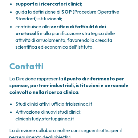
supporta i ricercatori clinici;
guida la definizione di
SOP
(Procedure Operative
Standard) istituzionali;
contribuisce alla
verifica di fattibilità dei
protocolli
e alla pianificazione strategica delle
attività di arruolamento, favorendo la crescita
scientifica ed economica dell’Istituto.
Contatti
La Direzione rappresenta il
punto di riferimento per
sponsor, partner industriali, istituzioni e personale
coinvolto nella ricerca clinica
:
Studi clinici attivi:
ufficio.trials@inoc.it
Attivazione di nuovi studi clinici:
clinicalstudy.startup@inoc.it
La direzione collabora inoltre con i seguenti uffici per il
perseguimento degli obiettivi: