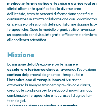
medico, infermieristico e tecnico e da ricercatori
FARMACIA
METASTASI DEL SISTEMA NERVOSO CENTRALE
clinici
altamente qualificati delle diverse aree
FISICA SANITARIA
MIELOMI
dell’Istituto, tramite percorsi di formazione specifici e
LABORATORIO ANALISI
NEOPLASIE MIELODISPLASTICHE
continuativi e in stretta collaborazione con i coordinatori
MEDICINA NUCLEARE
NEOPLASIE MIELOPROLIFERATIVE CRONICHE
di ricerca e professionisti delle piattaforme diagnostico-
RADIODIAGNOSTICA
SARCOMI E TUMORI RARI
terapeutiche. Questo modello organizzativo favorisce
RADIOTERAPIA
TUMORI OSSEI
un approccio condiviso, integrato, efficiente e orientato
all’eccellenza scientifica.
CONSULENZE
CARDIOLOGIA
DIETETICA E NUTRIZIONE CLINICA
Missione
GENETICA MEDICA
PNEUMOLOGIA
La missione della Direzione è
potenziare e
PSICOLOGIA
accelerare la ricerca clinica
, favorendo l’evoluzione
TERAPIA DEL DOLORE E CURE PALLIATIVE
continua dei percorsi diagnostico–terapeutici e
l’
introduzione di terapie innovative
anche
ALTRE CONSULENZE
attraverso la sinergia tra ricerca pre-clinica e clinica,
RICERCA CLINICA
creando le condizioni per lo sviluppo di nuovi farmaci,
RICERCA CLINICA E INNOVAZIONE
combinazioni terapeutiche e nuovi asset diagnostici-
UNITÀ CLINICA DI FASE I
tecnologici.
CLINICAL RESEARCH UNIT (CRU)
La Direzione si impegna inoltre a
garantire