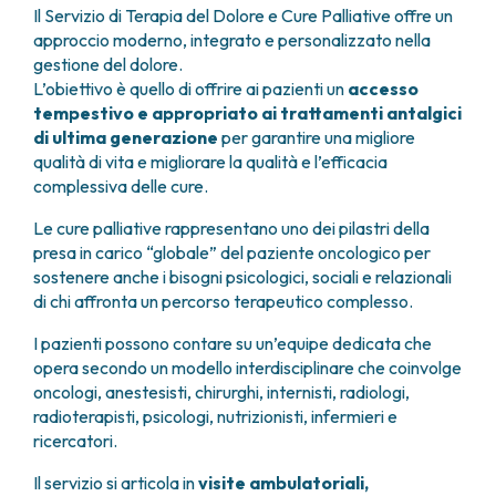
GRANT OFFICE
COME RAGGIUNGERCI
Il Servizio di Terapia del Dolore e Cure Palliative offre un
HOSPICE
TUMORI TESTA E COLLO
AREE CHIRURGICHE
TECHNOLOGY TRANSFER OFFICE (TTO)
OSPITALITÀ SOLIDALE
approccio moderno, integrato e personalizzato nella
TUMORI TIROIDE E GHIANDOLE ENDOCRINE
ANESTESIA E RIANIMAZIONE
LABORATORI
ASSISTENTE SOCIALE
gestione del dolore.
NEWS
BREAST UNIT
GENOMICS CENTRE
APPARATO GENITALE-RIPRODUTTIVO
CANDIOLO CARES
L’obiettivo è quello di offrire ai pazienti un
accesso
CENTRO PER I TUMORI DELL’OVAIO
PROGETTI INTERNAZIONALI
tempestivo e appropriato ai trattamenti antalgici
ENDOMETRIOSI
I VOLONTARI
CHIRURGIA ONCOLOGICA
PROGETTI NAZIONALI
di ultima generazione
per garantire una migliore
FIBROMI UTERINI
DOCUMENTI UTILI
CHIRURGIA PLASTICA RICOSTRUTTIVA
qualità di vita e migliorare la qualità e l’efficacia
RICERCA ONCOLOGICA
TUMORE CERVICE UTERINA
SOSTIENI LA RICERCA
PRENOTA
LISTE D’ATTESA
complessiva delle cure.
CHIRURGIA TORACICA ONCOLOGICA
SOSTIENI LA RICERCA
TUMORI ENDOMETRIO
CHIRURGIA DEI TUMORI DELLA PELLE
TUMORI MAMMELLA
Le cure palliative rappresentano uno dei pilastri della
CHIRURGIA UROLOGICA
TUMORI OVAIO
presa in carico “globale” del paziente oncologico per
CHIRURGIA SENOLOGICA
TUMORI PROSTATA
sostenere anche i bisogni psicologici, sociali e relazionali
GASTROENTEROLOGIA ED ENDOSCOPIA
TUMORI TESTICOLO
di chi affronta un percorso terapeutico complesso.
DIGESTIVA
TUMORI VESCICA
I pazienti possono contare su un’equipe dedicata che
GINECOLOGIA ONCOLOGICA E TUMORI
TUMORI VULVA
opera secondo un modello interdisciplinare che coinvolge
EREDITARI
TUMORI DI PELLE, SANGUE E TESSUTI
oncologi, anestesisti, chirurghi, internisti, radiologi,
OTORINOLARINGOIATRIA
LEUCEMIE ACUTE
radioterapisti, psicologi, nutrizionisti, infermieri e
DIAGNOSTICA E SERVIZI
ricercatori.
LINFOMI
DIREZIONE ASSISTENZIALE E TECNICA
MELANOMI
Il servizio si articola in
visite ambulatoriali,
ANATOMIA PATOLOGICA
MESOTELIOMI