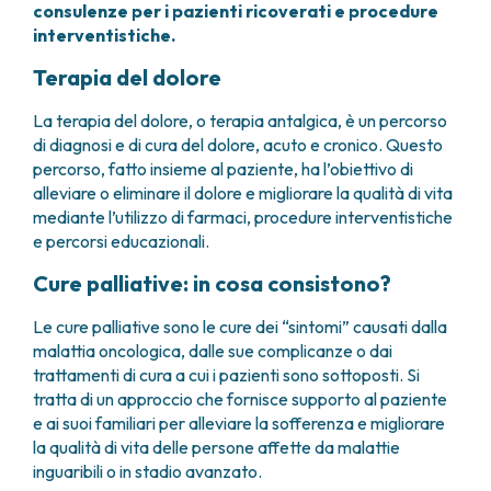
consulenze per i pazienti ricoverati e procedure
FARMACIA
METASTASI DEL SISTEMA NERVOSO CENTRALE
interventistiche.
FISICA SANITARIA
MIELOMI
LABORATORIO ANALISI
Terapia del dolore
NEOPLASIE MIELODISPLASTICHE
MEDICINA NUCLEARE
NEOPLASIE MIELOPROLIFERATIVE CRONICHE
La terapia del dolore, o terapia antalgica, è un percorso
RADIODIAGNOSTICA
SARCOMI E TUMORI RARI
di diagnosi e di cura del dolore, acuto e cronico. Questo
RADIOTERAPIA
TUMORI OSSEI
percorso, fatto insieme al paziente, ha l’obiettivo di
CONSULENZE
alleviare o eliminare il dolore e migliorare la qualità di vita
CARDIOLOGIA
mediante l’utilizzo di farmaci, procedure interventistiche
DIETETICA E NUTRIZIONE CLINICA
e percorsi educazionali.
GENETICA MEDICA
Cure palliative: in cosa consistono?
PNEUMOLOGIA
PSICOLOGIA
Le cure palliative sono le cure dei “sintomi” causati dalla
TERAPIA DEL DOLORE E CURE PALLIATIVE
malattia oncologica, dalle sue complicanze o dai
ALTRE CONSULENZE
trattamenti di cura a cui i pazienti sono sottoposti. Si
tratta di un approccio che fornisce supporto al paziente
RICERCA CLINICA
e ai suoi familiari per alleviare la sofferenza e migliorare
RICERCA CLINICA E INNOVAZIONE
la qualità di vita delle persone affette da malattie
UNITÀ CLINICA DI FASE I
inguaribili o in stadio avanzato.
CLINICAL RESEARCH UNIT (CRU)