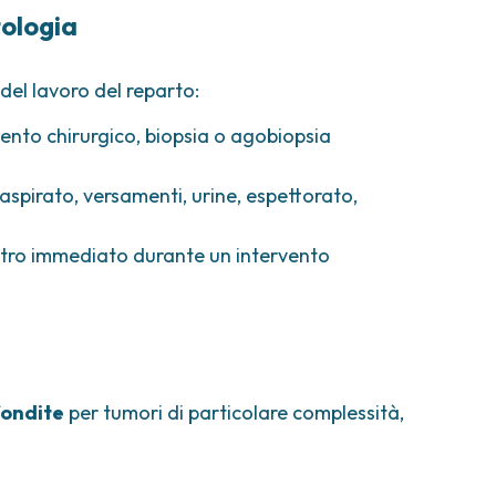
tologia
del lavoro del reparto:
vento chirurgico, biopsia o agobiopsia
spirato, versamenti, urine, espettorato,
ontro immediato durante un intervento
fondite
per tumori di particolare complessità,