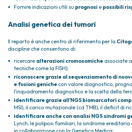
Fornire indicazioni utili su
prognosi
e
possibili ri
Analisi genetica dei tumori
Il reparto è anche centro di riferimento per la
Citog
discipline che consentono di:
ricercare
alterazioni cromosomiche
associate a 
tecniche come la FISH);
riconoscere grazie al sequenziamento di nuo
e fusioni geniche
con valore diagnostico, progno
l’inquadramento diagnostico e la scelta della ter
identificare grazie all’NGS biomarcatori comp
MSI), il carico mutazionale (cd TMB), il deficit d
identificare anche con analisi NGS
sindromi g
Lynch, le poliposi familiari, la sindrome eredita
in collaborazione con la
Genetica Medica
;