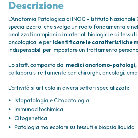
ica
Tumori vescica
Liste d’attesa
Sar
Descrizione
a ed
Tumori vulva
Tum
iva
L’Anatomia Patologica di INOC – Istituto Nazionale
ogica e Tumori
specializzato, che svolge un ruolo fondamentale ne
analizzati campioni di materiali biologici e di tess
ria
oncologica, e per
identificare le caratteristiche 
indispensabili per impostare un trattamento persona
Lo staff, composto da
medici anatomo-patologi, bi
collabora strettamente con chirurghi, oncologi, emat
L’attività si articola in diversi settori specializzati:
Istopatologia e Citopatologia
Immunocitochimica
Citogenetica
Patologia molecolare su tessuti e biopsia liquida