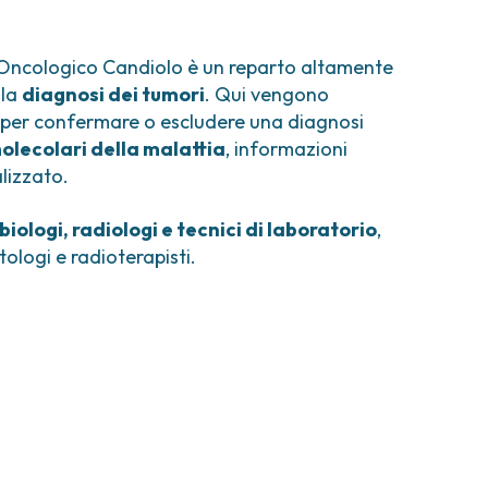
comi e tumori rari
ori ossei
 Oncologico Candiolo è un reparto altamente
lla
diagnosi dei tumori
. Qui vengono
uti per confermare o escludere una diagnosi
molecolari della malattia
, informazioni
lizzato.
ologi, radiologi e tecnici di laboratorio
,
ologi e radioterapisti.