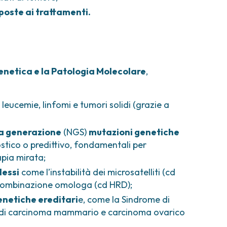
sposte ai trattamenti.
enetica e la Patologia Molecolare
,
leucemie, linfomi e tumori solidi (grazie a
va generazione
(NGS)
mutazioni genetiche
stico o predittivo, fondamentali per
apia mirata;
lessi
come l’instabilità dei microsatelliti (cd
i ricombinazione omologa (cd HRD);
enetiche ereditari
e, come la Sindrome di
ria di carcinoma mammario e carcinoma ovarico