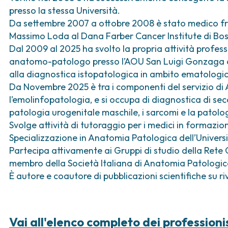
ica
Tumori vescica
Liste d’attesa
Sar
presso la stessa Università.
a ed
Tumori vulva
Tum
Da settembre 2007 a ottobre 2008 è stato medico fre
iva
Massimo Loda al Dana Farber Cancer Institute di Bo
ogica e Tumori
Dal 2009 al 2025 ha svolto la propria attività profess
anatomo-patologo presso l’AOU San Luigi Gonzaga 
ria
alla diagnostica istopatologica in ambito ematologic
Da Novembre 2025 è tra i componenti del servizio di
l’emolinfopatologia, e si occupa di diagnostica di secon
patologia urogenitale maschile, i sarcomi e la patolo
Svolge attività di tutoraggio per i medici in formazione
Specializzazione in Anatomia Patologica dell’Universit
Partecipa attivamente ai Gruppi di studio della Rete 
membro della Società Italiana di Anatomia Patologica
È autore e coautore di pubblicazioni scientifiche su riv
Vai all'elenco completo dei professioni