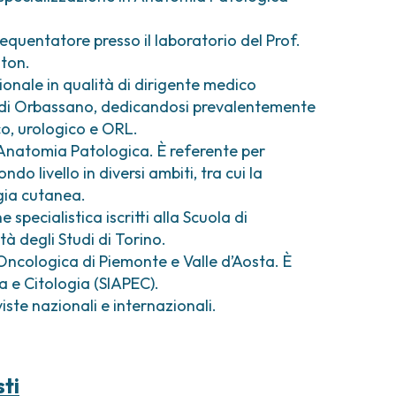
comi e tumori rari
ori ossei
quentatore presso il laboratorio del Prof.
ston.
ionale in qualità di dirigente medico
di Orbassano, dedicandosi prevalentemente
o, urologico e ORL.
 Anatomia Patologica. È referente per
do livello in diversi ambiti, tra cui la
gia cutanea.
 specialistica iscritti alla Scuola di
à degli Studi di Torino.
Oncologica di Piemonte e Valle d’Aosta. È
 e Citologia (SIAPEC).
iste nazionali e internazionali.
sti