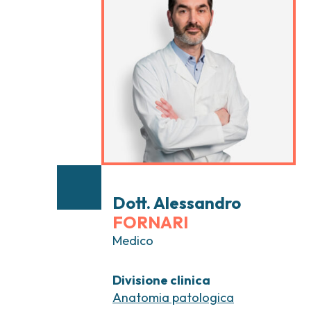
Tumori testa e collo
Chirurgia Senolog
Tumori tiroide e ghiandole endocrine
Gastroenterologi
Endoscopia digest
Ginecologia Oncol
Ereditari
Otorinolaringoiat
Dott. Alessandro
FORNARI
Medico
Divisione clinica
Anatomia patologica