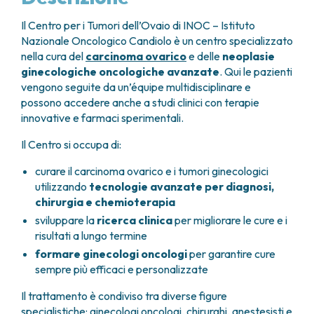
GRANT OFFICE
COME RAGGIUNGERCI
HOSPICE
TUMORI TESTA E COLLO
AREE CHIRURGICHE
TECHNOLOGY TRANSFER OFFICE (TTO)
OSPITALITÀ SOLIDALE
Il Centro per i Tumori dell’Ovaio di INOC – Istituto
TUMORI TIROIDE E GHIANDOLE ENDOCRINE
ANESTESIA E RIANIMAZIONE
LABORATORI
ASSISTENTE SOCIALE
Nazionale Oncologico Candiolo è un centro specializzato
NEWS
BREAST UNIT
GENOMICS CENTRE
APPARATO GENITALE-RIPRODUTTIVO
CANDIOLO CARES
nella cura del
carcinoma ovarico
e delle
neoplasie
CENTRO PER I TUMORI DELL’OVAIO
PROGETTI INTERNAZIONALI
ginecologiche oncologiche avanzate
. Qui le pazienti
ENDOMETRIOSI
I VOLONTARI
CHIRURGIA ONCOLOGICA
PROGETTI NAZIONALI
vengono seguite da un’équipe multidisciplinare e
FIBROMI UTERINI
DOCUMENTI UTILI
CHIRURGIA PLASTICA RICOSTRUTTIVA
possono accedere anche a studi clinici con terapie
RICERCA ONCOLOGICA
TUMORE CERVICE UTERINA
SOSTIENI LA RICERCA
PRENOTA
LISTE D’ATTESA
innovative e farmaci sperimentali.
CHIRURGIA TORACICA ONCOLOGICA
SOSTIENI LA RICERCA
TUMORI ENDOMETRIO
CHIRURGIA DEI TUMORI DELLA PELLE
TUMORI MAMMELLA
Il Centro si occupa di:
CHIRURGIA UROLOGICA
TUMORI OVAIO
CHIRURGIA SENOLOGICA
curare il carcinoma ovarico e i tumori ginecologici
TUMORI PROSTATA
GASTROENTEROLOGIA ED ENDOSCOPIA
utilizzando
tecnologie avanzate per diagnosi,
TUMORI TESTICOLO
chirurgia e chemioterapia
DIGESTIVA
TUMORI VESCICA
GINECOLOGIA ONCOLOGICA E TUMORI
sviluppare la
ricerca clinica
per migliorare le cure e i
TUMORI VULVA
risultati a lungo termine
EREDITARI
TUMORI DI PELLE, SANGUE E TESSUTI
OTORINOLARINGOIATRIA
formare ginecologi oncologi
per garantire cure
LEUCEMIE ACUTE
sempre più efficaci e personalizzate
DIAGNOSTICA E SERVIZI
LINFOMI
DIREZIONE ASSISTENZIALE E TECNICA
Il trattamento è condiviso tra diverse figure
MELANOMI
ANATOMIA PATOLOGICA
specialistiche: ginecologi oncologi, chirurghi, anestesisti e
MESOTELIOMI