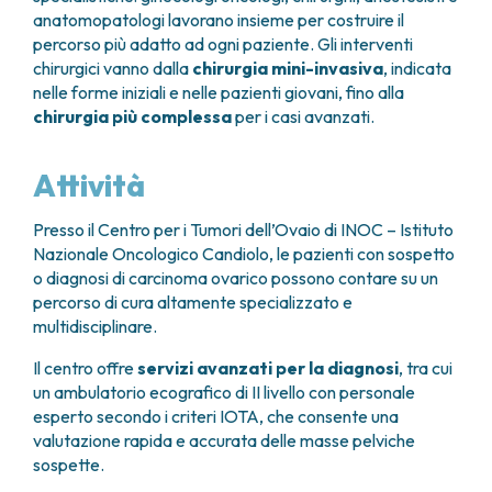
FARMACIA
anatomopatologi lavorano insieme per costruire il
METASTASI DEL SISTEMA NERVOSO CENTRALE
percorso più adatto ad ogni paziente. Gli interventi
FISICA SANITARIA
MIELOMI
chirurgici vanno dalla
chirurgia mini-invasiva
, indicata
LABORATORIO ANALISI
NEOPLASIE MIELODISPLASTICHE
nelle forme iniziali e nelle pazienti giovani, fino alla
MEDICINA NUCLEARE
NEOPLASIE MIELOPROLIFERATIVE CRONICHE
chirurgia più complessa
per i casi avanzati.
RADIODIAGNOSTICA
SARCOMI E TUMORI RARI
RADIOTERAPIA
TUMORI OSSEI
Attività
CONSULENZE
CARDIOLOGIA
Presso il Centro per i Tumori dell’Ovaio di INOC – Istituto
DIETETICA E NUTRIZIONE CLINICA
Nazionale Oncologico Candiolo, le pazienti con sospetto
GENETICA MEDICA
o diagnosi di carcinoma ovarico possono contare su un
PNEUMOLOGIA
percorso di cura altamente specializzato e
PSICOLOGIA
multidisciplinare.
TERAPIA DEL DOLORE E CURE PALLIATIVE
Il centro offre
servizi avanzati per la diagnosi
, tra cui
ALTRE CONSULENZE
un ambulatorio ecografico di II livello con personale
RICERCA CLINICA
esperto secondo i criteri IOTA, che consente una
RICERCA CLINICA E INNOVAZIONE
valutazione rapida e accurata delle masse pelviche
UNITÀ CLINICA DI FASE I
sospette.
CLINICAL RESEARCH UNIT (CRU)