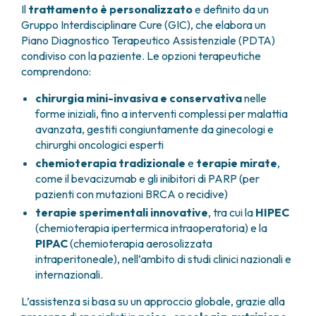
Il
trattamento è personalizzato
e definito da un
Gruppo Interdisciplinare Cure (GIC), che elabora un
Piano Diagnostico Terapeutico Assistenziale (PDTA)
condiviso con la paziente. Le opzioni terapeutiche
comprendono:
chirurgia mini-invasiva e conservativa
nelle
forme iniziali, fino a interventi complessi per malattia
avanzata, gestiti congiuntamente da ginecologi e
chirurghi oncologici esperti
chemioterapia tradizionale
e
terapie mirate
,
come il bevacizumab e gli inibitori di PARP (per
pazienti con mutazioni BRCA o recidive)
terapie sperimentali innovative
, tra cui la
HIPEC
(chemioterapia ipertermica intraoperatoria) e la
PIPAC
(chemioterapia aerosolizzata
intraperitoneale), nell’ambito di studi clinici nazionali e
internazionali.
L’assistenza si basa su un approccio globale, grazie alla