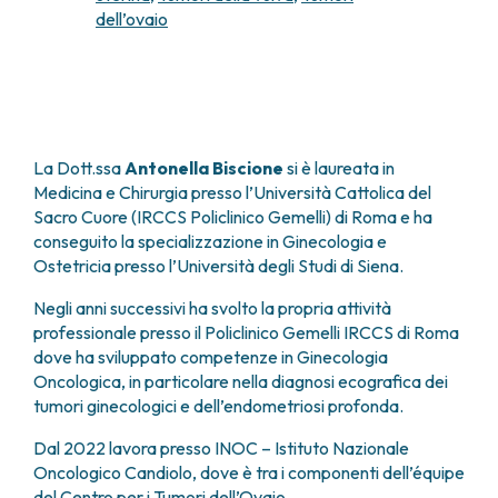
dell’ovaio
FARMACIA
METASTASI DEL SISTEMA NERVOSO CENTRALE
FISICA SANITARIA
MIELOMI
LABORATORIO ANALISI
NEOPLASIE MIELODISPLASTICHE
MEDICINA NUCLEARE
NEOPLASIE MIELOPROLIFERATIVE CRONICHE
RADIODIAGNOSTICA
SARCOMI E TUMORI RARI
RADIOTERAPIA
TUMORI OSSEI
La Dott.ssa
Antonella Biscione
si è laureata in
CONSULENZE
Medicina e Chirurgia presso l’Università Cattolica del
CARDIOLOGIA
Sacro Cuore (IRCCS Policlinico Gemelli) di Roma e ha
conseguito la specializzazione in Ginecologia e
DIETETICA E NUTRIZIONE CLINICA
Ostetricia presso l’Università degli Studi di Siena.
GENETICA MEDICA
PNEUMOLOGIA
Negli anni successivi ha svolto la propria attività
PSICOLOGIA
professionale presso il Policlinico Gemelli IRCCS di Roma
TERAPIA DEL DOLORE E CURE PALLIATIVE
dove ha sviluppato competenze in Ginecologia
ALTRE CONSULENZE
Oncologica, in particolare nella diagnosi ecografica dei
tumori ginecologici e dell’endometriosi profonda.
RICERCA CLINICA
RICERCA CLINICA E INNOVAZIONE
Dal 2022 lavora presso INOC – Istituto Nazionale
UNITÀ CLINICA DI FASE I
Oncologico Candiolo, dove è tra i componenti dell’équipe
CLINICAL RESEARCH UNIT (CRU)
del Centro per i Tumori dell’Ovaio.