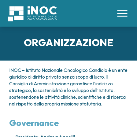
IT
EN
ORGANIZZAZIONE
CHI SIAMO
PATOLOGIE
INOC
INOC – Istituto Nazionale Oncologico Candiolo è un ente
ATTREZZATURE E TECNOLOGIE
giuridico di diritto privato senza scopo di lucro. Il
DIVISIONI
ORGANI INTERNI
ORGANIZZAZIONE
Consiglio di Amministrazione garantisce l’indirizzo
TUMORI COLON RETTO
DIREZIONE SANITARIA
PROFESSIONISTI
strategico, la sostenibilità e lo sviluppo dell’Istituto,
AREE MEDICHE
TUMORE ESOFAGO
COMITATO ETICO
sostenendone le attività cliniche, scientifiche e di ricerca
CENTRO TRAPIANTI DI CELLULE STAMINALI
TUMORI FEGATO
BOARD UTENTI
PER I PAZIENTI
nel rispetto della propria missione statutaria.
EMOPOIETICHE E TERAPIE CELLULARI
TUMORI PANCREAS
LAVORA CON NOI
DAY HOSPITAL ONCOLOGICO
TUMORI PERITONEO
RICERCA
CONTATTI
IMMUNOTERAPIA ONCOLOGICA
Governance
TUMORE POLMONE
PRENOTAZIONI E REFERTI
MEDICINA INTERNA
TUMORI RENE
STUDI CLINICI
DIREZIONE SCIENTIFICA
RICOVERI
ONCOLOGIA MEDICA
TUMORI STOMACO