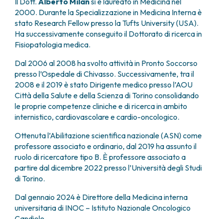
Il Dott.
Alberto Milan
si è laureato in Medicina nel
FARMACIA
METASTASI DEL SISTEMA NERVOSO CENTRALE
2000. Durante la Specializzazione in Medicina Interna è
FISICA SANITARIA
MIELOMI
stato Research Fellow presso la Tufts University (USA).
LABORATORIO ANALISI
Ha successivamente conseguito il Dottorato di ricerca in
NEOPLASIE MIELODISPLASTICHE
MEDICINA NUCLEARE
Fisiopatologia medica.
NEOPLASIE MIELOPROLIFERATIVE CRONICHE
RADIODIAGNOSTICA
SARCOMI E TUMORI RARI
Dal 2006 al 2008 ha svolto attività in Pronto Soccorso
RADIOTERAPIA
TUMORI OSSEI
presso l’Ospedale di Chivasso. Successivamente, tra il
CONSULENZE
2008 e il 2019 è stato Dirigente medico presso l’AOU
CARDIOLOGIA
Città della Salute e della Scienza di Torino consolidando
le proprie competenze cliniche e di ricerca in ambito
DIETETICA E NUTRIZIONE CLINICA
internistico, cardiovascolare e cardio-oncologico.
GENETICA MEDICA
PNEUMOLOGIA
Ottenuta l’Abilitazione scientifica nazionale (ASN) come
PSICOLOGIA
professore associato e ordinario, dal 2019 ha assunto il
TERAPIA DEL DOLORE E CURE PALLIATIVE
ruolo di ricercatore tipo B. È professore associato a
ALTRE CONSULENZE
partire dal dicembre 2022 presso l’Università degli Studi
di Torino.
RICERCA CLINICA
RICERCA CLINICA E INNOVAZIONE
Dal gennaio 2024 è Direttore della Medicina interna
UNITÀ CLINICA DI FASE I
universitaria di INOC – Istituto Nazionale Oncologico
CLINICAL RESEARCH UNIT (CRU)
Candiolo.