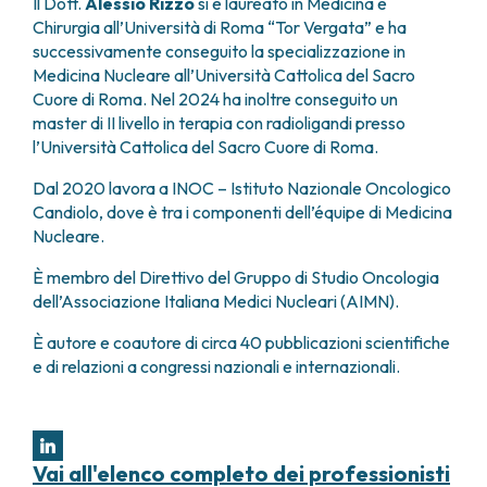
Il Dott.
Alessio Rizzo
si è laureato in Medicina e
FARMACIA
METASTASI DEL SISTEMA NERVOSO CENTRALE
Chirurgia all’Università di Roma “Tor Vergata” e ha
FISICA SANITARIA
MIELOMI
successivamente conseguito la specializzazione in
LABORATORIO ANALISI
Medicina Nucleare all’Università Cattolica del Sacro
NEOPLASIE MIELODISPLASTICHE
MEDICINA NUCLEARE
Cuore di Roma. Nel 2024 ha inoltre conseguito un
NEOPLASIE MIELOPROLIFERATIVE CRONICHE
master di II livello in terapia con radioligandi presso
RADIODIAGNOSTICA
SARCOMI E TUMORI RARI
l’Università Cattolica del Sacro Cuore di Roma.
RADIOTERAPIA
TUMORI OSSEI
CONSULENZE
Dal 2020 lavora a INOC – Istituto Nazionale Oncologico
CARDIOLOGIA
Candiolo, dove è tra i componenti dell’équipe di Medicina
Nucleare.
DIETETICA E NUTRIZIONE CLINICA
GENETICA MEDICA
È membro del Direttivo del Gruppo di Studio Oncologia
PNEUMOLOGIA
dell’Associazione Italiana Medici Nucleari (AIMN).
PSICOLOGIA
TERAPIA DEL DOLORE E CURE PALLIATIVE
È autore e coautore di circa 40 pubblicazioni scientifiche
e di relazioni a congressi nazionali e internazionali.
ALTRE CONSULENZE
RICERCA CLINICA
RICERCA CLINICA E INNOVAZIONE
UNITÀ CLINICA DI FASE I
Vai all'elenco completo dei professionisti
CLINICAL RESEARCH UNIT (CRU)