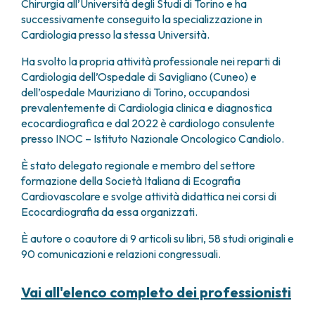
Chirurgia all’Università degli Studi di Torino e ha
FARMACIA
METASTASI DEL SISTEMA NERVOSO CENTRALE
successivamente conseguito la specializzazione in
FISICA SANITARIA
MIELOMI
Cardiologia presso la stessa Università.
LABORATORIO ANALISI
NEOPLASIE MIELODISPLASTICHE
Ha svolto la propria attività professionale nei reparti di
MEDICINA NUCLEARE
NEOPLASIE MIELOPROLIFERATIVE CRONICHE
Cardiologia dell’Ospedale di Savigliano (Cuneo) e
RADIODIAGNOSTICA
SARCOMI E TUMORI RARI
dell’ospedale Mauriziano di Torino, occupandosi
RADIOTERAPIA
TUMORI OSSEI
prevalentemente di Cardiologia clinica e diagnostica
CONSULENZE
ecocardiografica e dal 2022 è cardiologo consulente
CARDIOLOGIA
presso INOC – Istituto Nazionale Oncologico Candiolo.
DIETETICA E NUTRIZIONE CLINICA
È stato delegato regionale e membro del settore
GENETICA MEDICA
formazione della Società Italiana di Ecografia
PNEUMOLOGIA
Cardiovascolare e svolge attività didattica nei corsi di
PSICOLOGIA
Ecocardiografia da essa organizzati.
TERAPIA DEL DOLORE E CURE PALLIATIVE
ALTRE CONSULENZE
È autore o coautore di 9 articoli su libri, 58 studi originali e
90 comunicazioni e relazioni congressuali.
RICERCA CLINICA
RICERCA CLINICA E INNOVAZIONE
Vai all'elenco completo dei professionisti
UNITÀ CLINICA DI FASE I
CLINICAL RESEARCH UNIT (CRU)