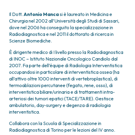
FARMACIA
METASTASI DEL SISTEMA NERVOSO CENTRALE
FISICA SANITARIA
MIELOMI
Il Dott.
Antonio Manca
si è laureato in Medicina e
LABORATORIO ANALISI
Chirurgia nel 2002 all’Università degli Studi di Sassari,
NEOPLASIE MIELODISPLASTICHE
MEDICINA NUCLEARE
dove nel 2006 ha conseguito la specializzazione in
NEOPLASIE MIELOPROLIFERATIVE CRONICHE
Radiodiagnostica e nel 2011 il dottorato di ricerca in
RADIODIAGNOSTICA
SARCOMI E TUMORI RARI
Scienze Biomediche.
RADIOTERAPIA
TUMORI OSSEI
CONSULENZE
È dirigente medico di I livello presso la Radiodiagnostica
CARDIOLOGIA
di INOC – Istituto Nazionale Oncologico Candiolo dal
2007. Fa parte dell’équipe di Radiologia Interventistica
DIETETICA E NUTRIZIONE CLINICA
occupandosi in particolare di interventistica ossea (ha
GENETICA MEDICA
all’attivo oltre 1000 interventi di vertebroplastica), di
PNEUMOLOGIA
termoablazioni percutanee (fegato, rene, osso), di
PSICOLOGIA
interventistica biliare/urinaria e di trattamenti intra-
TERAPIA DEL DOLORE E CURE PALLIATIVE
arteriosi dei tumori epatici (TACE/TARE). Gestisce
ALTRE CONSULENZE
ambulatorio, day-surgery e degenza di radiologia
RICERCA CLINICA
interventistica.
RICERCA CLINICA E INNOVAZIONE
Collabora con la Scuola di Specializzazione in
UNITÀ CLINICA DI FASE I
Radiodiagnostica di Torino per le lezioni del IV anno.
CLINICAL RESEARCH UNIT (CRU)