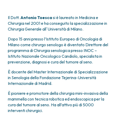
FARMACIA
METASTASI DEL SISTEMA NERVOSO CENTRALE
FISICA SANITARIA
MIELOMI
LABORATORIO ANALISI
Il Dott.
Antonio Toesca
si è laureato in Medicina e
NEOPLASIE MIELODISPLASTICHE
Chirurgia nel 2001 e ha conseguito la specializzazione in
MEDICINA NUCLEARE
NEOPLASIE MIELOPROLIFERATIVE CRONICHE
Chirurgia Generale all´Università di Milano.
RADIODIAGNOSTICA
SARCOMI E TUMORI RARI
RADIOTERAPIA
TUMORI OSSEI
Dopo 15 anni presso l’Istituto Europeo di Oncologia di
CONSULENZE
Milano come chirurgo senologo è diventato Direttore del
programma di Chirurgia senologica presso INOC –
CARDIOLOGIA
Istituto Nazionale Oncologico Candiolo, specialista in
DIETETICA E NUTRIZIONE CLINICA
prevenzione, diagnosi e cura del tumore al seno.
GENETICA MEDICA
PNEUMOLOGIA
È docente del Master Internazionale di Specializzazione
PSICOLOGIA
in Senologia della Fondazione Tejerina-Università
TERAPIA DEL DOLORE E CURE PALLIATIVE
Internazionale di Madrid.
ALTRE CONSULENZE
È pioniere e promotore della chirurgia mini-invasiva della
RICERCA CLINICA
mammella con tecnica robotica ed endoscopica per la
RICERCA CLINICA E INNOVAZIONE
cura del tumore al seno. Ha all’attivo più di 5000
UNITÀ CLINICA DI FASE I
interventi chirurgici.
CLINICAL RESEARCH UNIT (CRU)