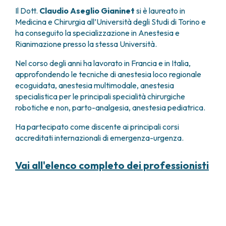
FARMACIA
Il Dott.
Claudio Aseglio Gianinet
si è laureato in
METASTASI DEL SISTEMA NERVOSO CENTRALE
FISICA SANITARIA
Medicina e Chirurgia all’Università degli Studi di Torino e
MIELOMI
ha conseguito la specializzazione in Anestesia e
LABORATORIO ANALISI
NEOPLASIE MIELODISPLASTICHE
Rianimazione presso la stessa Università.
MEDICINA NUCLEARE
NEOPLASIE MIELOPROLIFERATIVE CRONICHE
RADIODIAGNOSTICA
SARCOMI E TUMORI RARI
Nel corso degli anni ha lavorato in Francia e in Italia,
RADIOTERAPIA
TUMORI OSSEI
approfondendo le tecniche di anestesia loco regionale
ecoguidata, anestesia multimodale, anestesia
CONSULENZE
specialistica per le principali specialità chirurgiche
CARDIOLOGIA
robotiche e non, parto-analgesia, anestesia pediatrica.
DIETETICA E NUTRIZIONE CLINICA
GENETICA MEDICA
Ha partecipato come discente ai principali corsi
PNEUMOLOGIA
accreditati internazionali di emergenza-urgenza.
PSICOLOGIA
TERAPIA DEL DOLORE E CURE PALLIATIVE
Vai all'elenco completo dei professionisti
ALTRE CONSULENZE
RICERCA CLINICA
RICERCA CLINICA E INNOVAZIONE
UNITÀ CLINICA DI FASE I
CLINICAL RESEARCH UNIT (CRU)