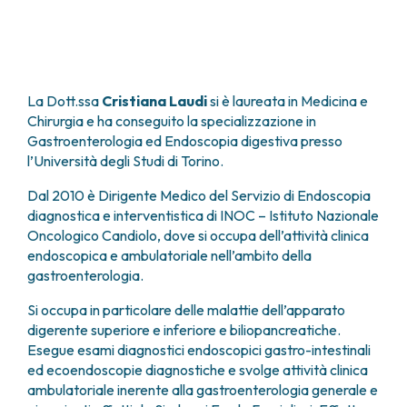
FARMACIA
METASTASI DEL SISTEMA NERVOSO CENTRALE
FISICA SANITARIA
MIELOMI
LABORATORIO ANALISI
NEOPLASIE MIELODISPLASTICHE
MEDICINA NUCLEARE
NEOPLASIE MIELOPROLIFERATIVE CRONICHE
La Dott.ssa
Cristiana Laudi
si è laureata in Medicina e
RADIODIAGNOSTICA
SARCOMI E TUMORI RARI
Chirurgia e ha conseguito la specializzazione in
RADIOTERAPIA
TUMORI OSSEI
Gastroenterologia ed Endoscopia digestiva presso
CONSULENZE
l’Università degli Studi di Torino.
CARDIOLOGIA
Dal 2010 è Dirigente Medico del Servizio di Endoscopia
DIETETICA E NUTRIZIONE CLINICA
diagnostica e interventistica di INOC – Istituto Nazionale
GENETICA MEDICA
Oncologico Candiolo, dove si occupa dell’attività clinica
PNEUMOLOGIA
endoscopica e ambulatoriale nell’ambito della
PSICOLOGIA
gastroenterologia.
TERAPIA DEL DOLORE E CURE PALLIATIVE
ALTRE CONSULENZE
Si occupa in particolare delle malattie dell’apparato
digerente superiore e inferiore e biliopancreatiche.
RICERCA CLINICA
Esegue esami diagnostici endoscopici gastro-intestinali
RICERCA CLINICA E INNOVAZIONE
ed ecoendoscopie diagnostiche e svolge attività clinica
UNITÀ CLINICA DI FASE I
ambulatoriale inerente alla gastroenterologia generale e
CLINICAL RESEARCH UNIT (CRU)