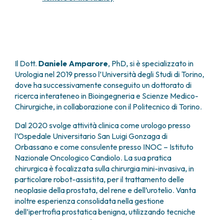
FARMACIA
METASTASI DEL SISTEMA NERVOSO CENTRALE
FISICA SANITARIA
MIELOMI
LABORATORIO ANALISI
NEOPLASIE MIELODISPLASTICHE
MEDICINA NUCLEARE
NEOPLASIE MIELOPROLIFERATIVE CRONICHE
RADIODIAGNOSTICA
SARCOMI E TUMORI RARI
Il Dott.
Daniele Amparore
, PhD, si è specializzato in
RADIOTERAPIA
TUMORI OSSEI
Urologia nel 2019 presso l’Università degli Studi di Torino,
CONSULENZE
dove ha successivamente conseguito un dottorato di
CARDIOLOGIA
ricerca interateneo in Bioingegneria e Scienze Medico-
Chirurgiche, in collaborazione con il Politecnico di Torino.
DIETETICA E NUTRIZIONE CLINICA
GENETICA MEDICA
Dal 2020 svolge attività clinica come urologo presso
PNEUMOLOGIA
l’Ospedale Universitario San Luigi Gonzaga di
PSICOLOGIA
Orbassano e come consulente presso INOC – Istituto
TERAPIA DEL DOLORE E CURE PALLIATIVE
Nazionale Oncologico Candiolo. La sua pratica
ALTRE CONSULENZE
chirurgica è focalizzata sulla chirurgia mini-invasiva, in
particolare robot-assistita, per il trattamento delle
RICERCA CLINICA
neoplasie della prostata, del rene e dell’urotelio. Vanta
RICERCA CLINICA E INNOVAZIONE
inoltre esperienza consolidata nella gestione
UNITÀ CLINICA DI FASE I
dell’ipertrofia prostatica benigna, utilizzando tecniche
CLINICAL RESEARCH UNIT (CRU)