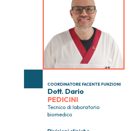
Tumori testa e collo
Chirurgia Senolog
Tumori tiroide e ghiandole endocrine
Gastroenterologi
Endoscopia digest
Ginecologia Oncol
Ereditari
Otorinolaringoiat
COORDINATORE FACENTE FUNZIONI
Dott. Dario
PEDICINI
Tecnico di laboratorio
biomedico