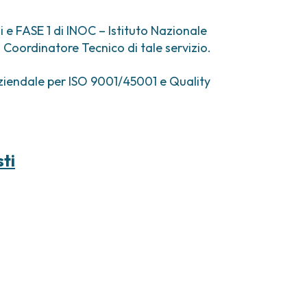
comi e tumori rari
ori ossei
 e FASE 1 di INOC – Istituto Nazionale
 Coordinatore Tecnico di tale servizio.
 aziendale per ISO 9001/45001 e Quality
sti