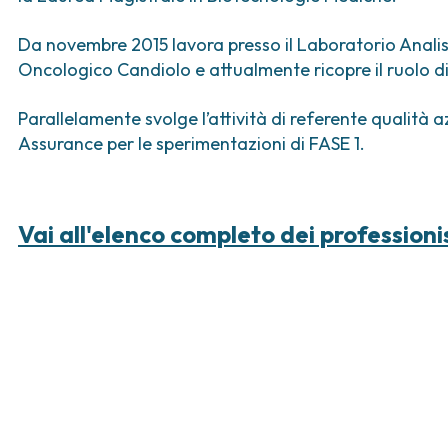
ica
Tumori vescica
Liste d’attesa
Sar
a ed
Tumori vulva
Tum
Da novembre 2015 lavora presso il Laboratorio Analisi
iva
Oncologico Candiolo e attualmente ricopre il ruolo di
ogica e Tumori
Parallelamente svolge l’attività di referente qualità
ria
Assurance per le sperimentazioni di FASE 1.
Vai all'elenco completo dei professioni