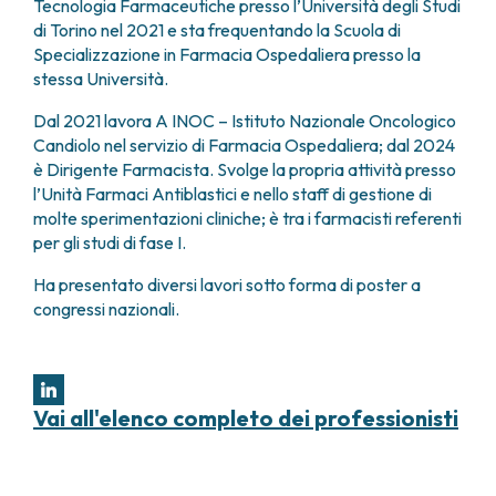
Tecnologia Farmaceutiche presso l’Università degli Studi
FARMACIA
METASTASI DEL SISTEMA NERVOSO CENTRALE
di Torino nel 2021 e sta frequentando la Scuola di
FISICA SANITARIA
MIELOMI
Specializzazione in Farmacia Ospedaliera presso la
LABORATORIO ANALISI
NEOPLASIE MIELODISPLASTICHE
stessa Università.
MEDICINA NUCLEARE
NEOPLASIE MIELOPROLIFERATIVE CRONICHE
Dal 2021 lavora A INOC – Istituto Nazionale Oncologico
RADIODIAGNOSTICA
SARCOMI E TUMORI RARI
Candiolo nel servizio di Farmacia Ospedaliera; dal 2024
RADIOTERAPIA
TUMORI OSSEI
è Dirigente Farmacista. Svolge la propria attività presso
CONSULENZE
l’Unità Farmaci Antiblastici e nello staff di gestione di
CARDIOLOGIA
molte sperimentazioni cliniche; è tra i farmacisti referenti
DIETETICA E NUTRIZIONE CLINICA
per gli studi di fase I.
GENETICA MEDICA
Ha presentato diversi lavori sotto forma di poster a
PNEUMOLOGIA
congressi nazionali.
PSICOLOGIA
TERAPIA DEL DOLORE E CURE PALLIATIVE
ALTRE CONSULENZE
RICERCA CLINICA
Vai all'elenco completo dei professionisti
RICERCA CLINICA E INNOVAZIONE
UNITÀ CLINICA DI FASE I
CLINICAL RESEARCH UNIT (CRU)