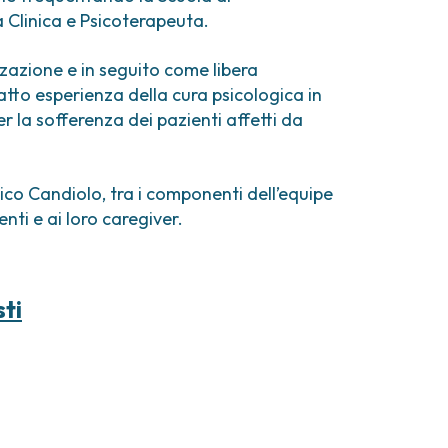
comi e tumori rari
a Clinica e Psicoterapeuta.
ori ossei
zzazione e in seguito come libera
atto esperienza della cura psicologica in
 la sofferenza dei pazienti affetti da
co Candiolo, tra i componenti dell’equipe
enti e ai loro caregiver.
sti