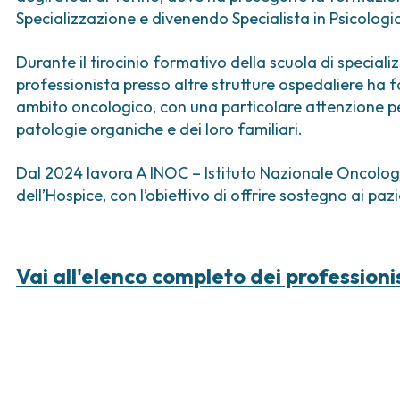
ica
Tumori vescica
Liste d’attesa
Sar
Specializzazione e divenendo Specialista in Psicologi
a ed
Tumori vulva
Tum
iva
Durante il tirocinio formativo della scuola di speciali
ogica e Tumori
professionista presso altre strutture ospedaliere ha f
ambito oncologico, con una particolare attenzione per
ria
patologie organiche e dei loro familiari.
Dal 2024 lavora A INOC – Istituto Nazionale Oncologi
dell’Hospice, con l’obiettivo di offrire sostegno ai pazi
Vai all'elenco completo dei professioni