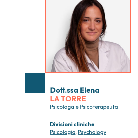
Tumori testa e collo
Chirurgia Senolog
Tumori tiroide e ghiandole endocrine
Gastroenterologi
Endoscopia digest
Ginecologia Oncol
Ereditari
Otorinolaringoiat
Dott.ssa Elena
LA TORRE
Psicologa e Psicoterapeuta
Divisioni cliniche
Psicologia
,
Psychology