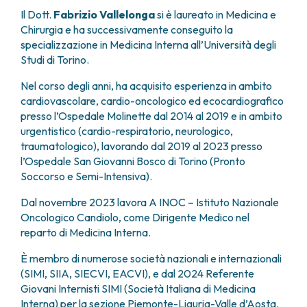
FARMACIA
Il Dott.
Fabrizio Vallelonga
si è laureato in Medicina e
METASTASI DEL SISTEMA NERVOSO CENTRALE
FISICA SANITARIA
Chirurgia e ha successivamente conseguito la
MIELOMI
specializzazione in Medicina Interna all’Università degli
LABORATORIO ANALISI
NEOPLASIE MIELODISPLASTICHE
Studi di Torino.
MEDICINA NUCLEARE
NEOPLASIE MIELOPROLIFERATIVE CRONICHE
RADIODIAGNOSTICA
SARCOMI E TUMORI RARI
Nel corso degli anni, ha acquisito esperienza in ambito
RADIOTERAPIA
TUMORI OSSEI
cardiovascolare, cardio-oncologico ed ecocardiografico
presso l’Ospedale Molinette dal 2014 al 2019 e in ambito
CONSULENZE
urgentistico (cardio-respiratorio, neurologico,
CARDIOLOGIA
traumatologico), lavorando dal 2019 al 2023 presso
DIETETICA E NUTRIZIONE CLINICA
l’Ospedale San Giovanni Bosco di Torino (Pronto
GENETICA MEDICA
Soccorso e Semi-Intensiva).
PNEUMOLOGIA
PSICOLOGIA
Dal novembre 2023 lavora A INOC – Istituto Nazionale
TERAPIA DEL DOLORE E CURE PALLIATIVE
Oncologico Candiolo, come Dirigente Medico nel
ALTRE CONSULENZE
reparto di Medicina Interna.
RICERCA CLINICA
È membro di numerose società nazionali e internazionali
RICERCA CLINICA E INNOVAZIONE
(SIMI, SIIA, SIECVI, EACVI), e dal 2024 Referente
UNITÀ CLINICA DI FASE I
Giovani Internisti SIMI (Società Italiana di Medicina
CLINICAL RESEARCH UNIT (CRU)
Interna) per la sezione Piemonte-Liguria-Valle d’Aosta.