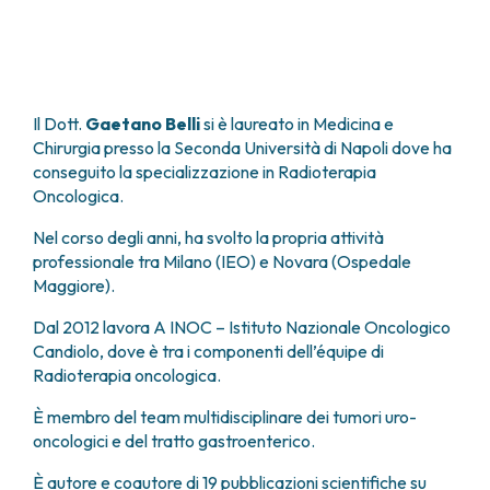
FARMACIA
METASTASI DEL SISTEMA NERVOSO CENTRALE
FISICA SANITARIA
MIELOMI
LABORATORIO ANALISI
NEOPLASIE MIELODISPLASTICHE
MEDICINA NUCLEARE
NEOPLASIE MIELOPROLIFERATIVE CRONICHE
Il Dott.
Gaetano Belli
si è laureato in Medicina e
RADIODIAGNOSTICA
SARCOMI E TUMORI RARI
Chirurgia presso la Seconda Università di Napoli dove ha
RADIOTERAPIA
TUMORI OSSEI
conseguito la specializzazione in Radioterapia
CONSULENZE
Oncologica.
CARDIOLOGIA
Nel corso degli anni, ha svolto la propria attività
DIETETICA E NUTRIZIONE CLINICA
professionale tra Milano (IEO) e Novara (Ospedale
GENETICA MEDICA
Maggiore).
PNEUMOLOGIA
PSICOLOGIA
Dal 2012 lavora A INOC – Istituto Nazionale Oncologico
TERAPIA DEL DOLORE E CURE PALLIATIVE
Candiolo, dove è tra i componenti dell’équipe di
ALTRE CONSULENZE
Radioterapia oncologica.
RICERCA CLINICA
È membro del team multidisciplinare dei tumori uro-
RICERCA CLINICA E INNOVAZIONE
oncologici e del tratto gastroenterico.
UNITÀ CLINICA DI FASE I
È autore e coautore di 19 pubblicazioni scientifiche su
CLINICAL RESEARCH UNIT (CRU)