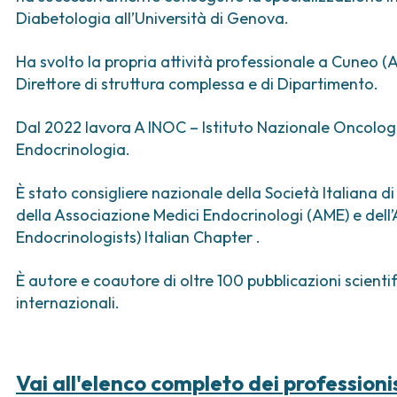
ica
Tumori vescica
Liste d’attesa
Sar
Diabetologia all’Università di Genova.
a ed
Tumori vulva
Tum
iva
Ha svolto la propria attività professionale a Cuneo (A
ogica e Tumori
Direttore di struttura complessa e di Dipartimento.
ria
Dal 2022 lavora A INOC – Istituto Nazionale Oncolog
Endocrinologia.
È stato consigliere nazionale della Società Italiana d
della Associazione Medici Endocrinologi (AME) e dell
Endocrinologists) Italian Chapter .
È autore e coautore di oltre 100 pubblicazioni scientif
internazionali.
Vai all'elenco completo dei professioni