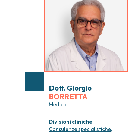
Tumori testa e collo
Chirurgia Senolog
Tumori tiroide e ghiandole endocrine
Gastroenterologi
Endoscopia digest
Ginecologia Oncol
Ereditari
Otorinolaringoiat
Dott. Giorgio
BORRETTA
Medico
Divisioni cliniche
Consulenze specialistiche
,