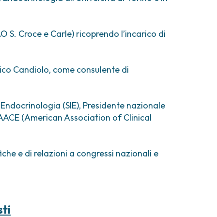
comi e tumori rari
ori ossei
O S. Croce e Carle) ricoprendo l’incarico di
ico Candiolo, come consulente di
i Endocrinologia (SIE), Presidente nazionale
’AACE (American Association of Clinical
iche e di relazioni a congressi nazionali e
sti