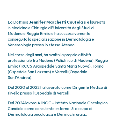
FARMACIA
METASTASI DEL SISTEMA NERVOSO CENTRALE
FISICA SANITARIA
MIELOMI
LABORATORIO ANALISI
NEOPLASIE MIELODISPLASTICHE
La Dott.ssa
Jennifer Marchetti Cautela
si è laureata
MEDICINA NUCLEARE
NEOPLASIE MIELOPROLIFERATIVE CRONICHE
in Medicina e Chirurgia all’Università degli Studi di
RADIODIAGNOSTICA
SARCOMI E TUMORI RARI
Modena e Reggio Emilia e ha successivamente
RADIOTERAPIA
TUMORI OSSEI
conseguito la specializzazione in Dermatologia e
CONSULENZE
Venereologia presso lo stesso Ateneo.
CARDIOLOGIA
Nel corso degli anni, ha svolto la propria attività
DIETETICA E NUTRIZIONE CLINICA
professionale tra Modena (Policlinico di Modena), Reggio
GENETICA MEDICA
Emilia (IRCCS Arcispedale Santa Maria Nuova), Torino
PNEUMOLOGIA
(Ospedale San Lazzaro) e Vercelli (Ospedale
PSICOLOGIA
Sant’Andrea).
TERAPIA DEL DOLORE E CURE PALLIATIVE
Dal 2020 al 2022 ha lavorato come Dirigente Medico di
ALTRE CONSULENZE
I livello presso l’Ospedale di Vercelli.
RICERCA CLINICA
RICERCA CLINICA E INNOVAZIONE
Dal 2024 lavora A INOC – Istituto Nazionale Oncologico
UNITÀ CLINICA DI FASE I
Candiolo come consulente esterno. Si occupa di
Dermatologia oncologica e Dermochirurgia..
CLINICAL RESEARCH UNIT (CRU)