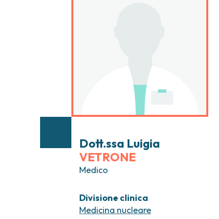
Tumori testa e collo
Chirurgia Senolog
Tumori tiroide e ghiandole endocrine
Gastroenterologi
Endoscopia digest
Ginecologia Oncol
Ereditari
Otorinolaringoiat
Dott.ssa Luigia
VETRONE
Medico
Divisione clinica
Medicina nucleare