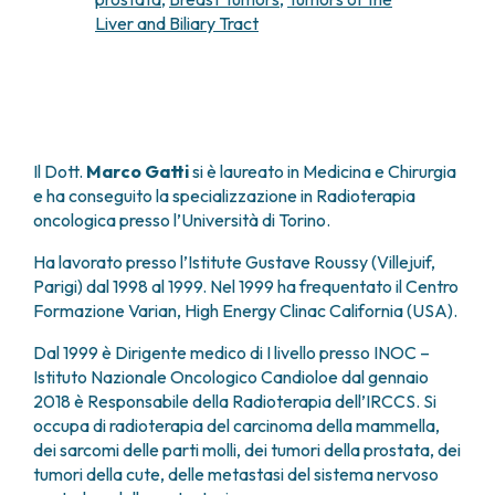
FARMACIA
Liver and Biliary Tract
METASTASI DEL SISTEMA NERVOSO CENTRALE
FISICA SANITARIA
MIELOMI
LABORATORIO ANALISI
NEOPLASIE MIELODISPLASTICHE
MEDICINA NUCLEARE
NEOPLASIE MIELOPROLIFERATIVE CRONICHE
RADIODIAGNOSTICA
SARCOMI E TUMORI RARI
RADIOTERAPIA
TUMORI OSSEI
Il Dott.
Marco Gatti
si è laureato in Medicina e Chirurgia
CONSULENZE
e ha conseguito la specializzazione in Radioterapia
CARDIOLOGIA
oncologica presso l’Università di Torino.
DIETETICA E NUTRIZIONE CLINICA
Ha lavorato presso l’Istitute Gustave Roussy (Villejuif,
GENETICA MEDICA
Parigi) dal 1998 al 1999. Nel 1999 ha frequentato il Centro
PNEUMOLOGIA
Formazione Varian, High Energy Clinac California (USA).
PSICOLOGIA
TERAPIA DEL DOLORE E CURE PALLIATIVE
Dal 1999 è Dirigente medico di I livello presso INOC –
ALTRE CONSULENZE
Istituto Nazionale Oncologico Candioloe dal gennaio
2018 è Responsabile della Radioterapia dell’IRCCS. Si
RICERCA CLINICA
occupa di radioterapia del carcinoma della mammella,
RICERCA CLINICA E INNOVAZIONE
dei sarcomi delle parti molli, dei tumori della prostata, dei
UNITÀ CLINICA DI FASE I
tumori della cute, delle metastasi del sistema nervoso
CLINICAL RESEARCH UNIT (CRU)