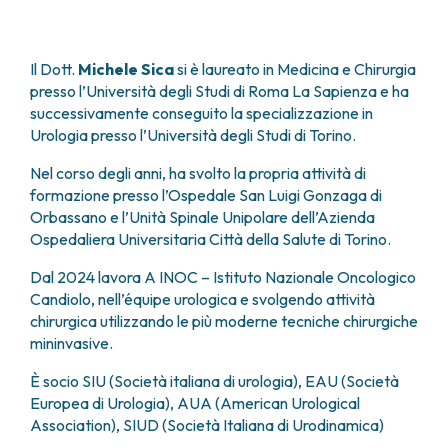
FARMACIA
METASTASI DEL SISTEMA NERVOSO CENTRALE
FISICA SANITARIA
MIELOMI
LABORATORIO ANALISI
Il Dott.
Michele Sica
si è laureato in Medicina e Chirurgia
NEOPLASIE MIELODISPLASTICHE
MEDICINA NUCLEARE
presso l’Università degli Studi di Roma La Sapienza e ha
NEOPLASIE MIELOPROLIFERATIVE CRONICHE
successivamente conseguito la specializzazione in
RADIODIAGNOSTICA
SARCOMI E TUMORI RARI
Urologia presso l’Università degli Studi di Torino.
RADIOTERAPIA
TUMORI OSSEI
CONSULENZE
Nel corso degli anni, ha svolto la propria attività di
CARDIOLOGIA
formazione presso l’Ospedale San Luigi Gonzaga di
Orbassano e l’Unità Spinale Unipolare dell’Azienda
DIETETICA E NUTRIZIONE CLINICA
Ospedaliera Universitaria Città della Salute di Torino.
GENETICA MEDICA
PNEUMOLOGIA
Dal 2024 lavora A INOC – Istituto Nazionale Oncologico
PSICOLOGIA
Candiolo, nell’équipe urologica e svolgendo attività
TERAPIA DEL DOLORE E CURE PALLIATIVE
chirurgica utilizzando le più moderne tecniche chirurgiche
ALTRE CONSULENZE
mininvasive.
RICERCA CLINICA
È socio SIU (Società italiana di urologia), EAU (Società
RICERCA CLINICA E INNOVAZIONE
Europea di Urologia), AUA (American Urological
UNITÀ CLINICA DI FASE I
Association), SIUD (Società Italiana di Urodinamica)
CLINICAL RESEARCH UNIT (CRU)