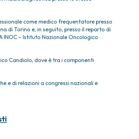
comi e tumori rari
ori ossei
rofessionale come medico frequentatore presso
a di Torino e, in seguito, presso il reparto di
 A INOC – Istituto Nazionale Oncologico
ico Candiolo, dove è tra i componenti
che e di relazioni a congressi nazionali e
sti