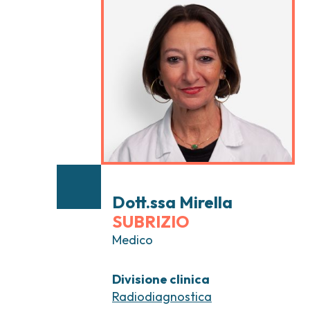
Tumori testa e collo
Chirurgia Senolog
Tumori tiroide e ghiandole endocrine
Gastroenterologi
Endoscopia digest
Ginecologia Oncol
Ereditari
Otorinolaringoiat
Dott.ssa Mirella
SUBRIZIO
Medico
Divisione clinica
Radiodiagnostica