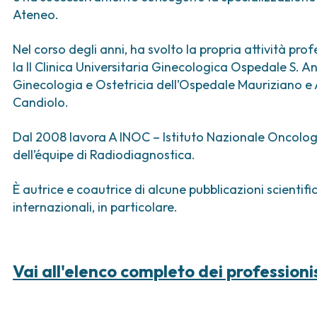
ica
Tumori vescica
Liste d’attesa
Sar
Ateneo.
a ed
Tumori vulva
Tum
iva
Nel corso degli anni, ha svolto la propria attività p
ogica e Tumori
la II Clinica Universitaria Ginecologica Ospedale S. Ann
Ginecologia e Ostetricia dell’Ospedale Mauriziano e
ria
Candiolo.
Dal 2008 lavora A INOC – Istituto Nazionale Oncolog
dell’équipe di Radiodiagnostica.
È autrice e coautrice di alcune pubblicazioni scientifi
internazionali, in particolare.
Vai all'elenco completo dei professioni