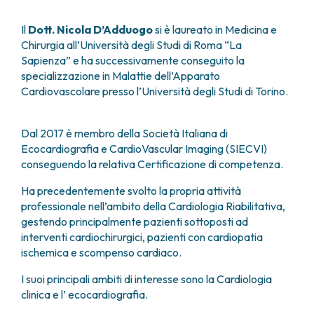
FARMACIA
METASTASI DEL SISTEMA NERVOSO CENTRALE
FISICA SANITARIA
Il
Dott. Nicola D’Adduogo
si è laureato in Medicina e
MIELOMI
Chirurgia all’Università degli Studi di Roma “La
LABORATORIO ANALISI
NEOPLASIE MIELODISPLASTICHE
Sapienza” e ha successivamente conseguito la
MEDICINA NUCLEARE
NEOPLASIE MIELOPROLIFERATIVE CRONICHE
specializzazione in Malattie dell’Apparato
RADIODIAGNOSTICA
SARCOMI E TUMORI RARI
Cardiovascolare presso l’Università degli Studi di Torino.
RADIOTERAPIA
TUMORI OSSEI
CONSULENZE
Dal 2017 è membro della Società Italiana di
CARDIOLOGIA
Ecocardiografia e CardioVascular Imaging (SIECVI)
DIETETICA E NUTRIZIONE CLINICA
conseguendo la relativa Certificazione di competenza.
GENETICA MEDICA
PNEUMOLOGIA
Ha precedentemente svolto la propria attività
PSICOLOGIA
professionale nell’ambito della Cardiologia Riabilitativa,
TERAPIA DEL DOLORE E CURE PALLIATIVE
gestendo principalmente pazienti sottoposti ad
ALTRE CONSULENZE
interventi cardiochirurgici, pazienti con cardiopatia
ischemica e scompenso cardiaco.
RICERCA CLINICA
RICERCA CLINICA E INNOVAZIONE
I suoi principali ambiti di interesse sono la Cardiologia
UNITÀ CLINICA DI FASE I
clinica e l’ ecocardiografia.
CLINICAL RESEARCH UNIT (CRU)