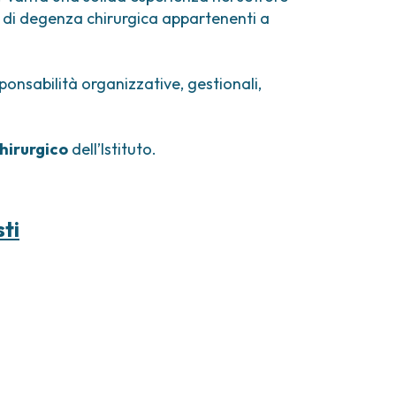
comi e tumori rari
ti di degenza chirurgica appartenenti a
ori ossei
ponsabilità organizzative, gestionali,
hirurgico
dell’Istituto.
sti