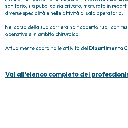
ica
Tumori vescica
Liste d’attesa
Sar
sanitario, sia pubblico sia privato, maturata in repar
a ed
Tumori vulva
Tum
diverse specialità e nelle attività di sala operatoria.
iva
ogica e Tumori
Nel corso della sua carriera ha ricoperto ruoli con res
operative e in ambito chirurgico.
ria
Attualmente coordina le attività del
Dipartimento C
Vai all'elenco completo dei professioni