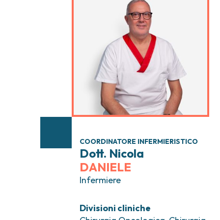
Tumori testa e collo
Chirurgia Senolog
Tumori tiroide e ghiandole endocrine
Gastroenterologi
Endoscopia digest
Ginecologia Oncol
Ereditari
Otorinolaringoiat
COORDINATORE INFERMIERISTICO
Dott. Nicola
DANIELE
Infermiere
Divisioni cliniche