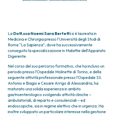
FARMACIA
METASTASI DEL SISTEMA NERVOSO CENTRALE
FISICA SANITARIA
MIELOMI
LABORATORIO ANALISI
NEOPLASIE MIELODISPLASTICHE
MEDICINA NUCLEARE
NEOPLASIE MIELOPROLIFERATIVE CRONICHE
RADIODIAGNOSTICA
SARCOMI E TUMORI RARI
La
Dott.ssa Noemi Sara Bertetti
si è laureata in
RADIOTERAPIA
TUMORI OSSEI
Medicina e Chirurgia presso l’Università degli Studi di
CONSULENZE
Roma “La Sapienza”, dove ha successivamente
CARDIOLOGIA
conseguito la specializzazione in Malattie dell’Apparato
Digerente.
DIETETICA E NUTRIZIONE CLINICA
GENETICA MEDICA
Nel corso del suo percorso formativo, che ha incluso un
PNEUMOLOGIA
periodo presso l’Ospedale Molinette di Torino, e della
PSICOLOGIA
seguente attività professionale presso l’Ospedale SS.
TERAPIA DEL DOLORE E CURE PALLIATIVE
Antonio e Biagio e Cesare Arrigo di Alessandria, ha
ALTRE CONSULENZE
maturato una solida esperienza in ambito
gastroenterologico svolgendo attività cliniche –
RICERCA CLINICA
ambulatoriali, di reparto e consulenziali – ed
RICERCA CLINICA E INNOVAZIONE
endoscopiche, sia in regime elettivo che in urgenza. Ha
UNITÀ CLINICA DI FASE I
inoltre sviluppato un particolare interesse nella gestione
CLINICAL RESEARCH UNIT (CRU)