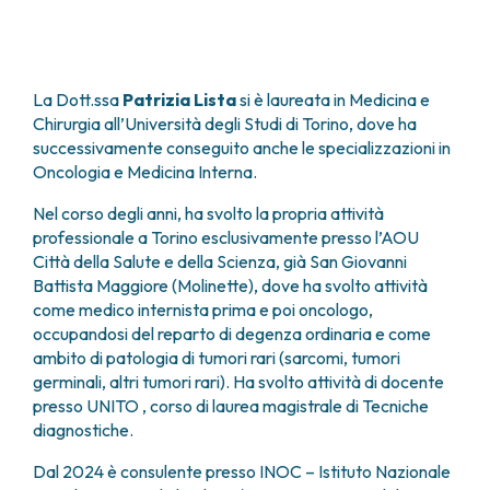
FARMACIA
METASTASI DEL SISTEMA NERVOSO CENTRALE
FISICA SANITARIA
MIELOMI
LABORATORIO ANALISI
NEOPLASIE MIELODISPLASTICHE
MEDICINA NUCLEARE
La Dott.ssa
Patrizia Lista
si è laureata in Medicina e
NEOPLASIE MIELOPROLIFERATIVE CRONICHE
Chirurgia all’Università degli Studi di Torino, dove ha
RADIODIAGNOSTICA
SARCOMI E TUMORI RARI
successivamente conseguito anche le specializzazioni in
RADIOTERAPIA
TUMORI OSSEI
Oncologia e Medicina Interna.
CONSULENZE
CARDIOLOGIA
Nel corso degli anni, ha svolto la propria attività
professionale a Torino esclusivamente presso l’AOU
DIETETICA E NUTRIZIONE CLINICA
Città della Salute e della Scienza, già San Giovanni
GENETICA MEDICA
Battista Maggiore (Molinette), dove ha svolto attività
PNEUMOLOGIA
come medico internista prima e poi oncologo,
PSICOLOGIA
occupandosi del reparto di degenza ordinaria e come
TERAPIA DEL DOLORE E CURE PALLIATIVE
ambito di patologia di tumori rari (sarcomi, tumori
ALTRE CONSULENZE
germinali, altri tumori rari). Ha svolto attività di docente
RICERCA CLINICA
presso UNITO , corso di laurea magistrale di Tecniche
diagnostiche.
RICERCA CLINICA E INNOVAZIONE
UNITÀ CLINICA DI FASE I
Dal 2024 è consulente presso INOC – Istituto Nazionale
CLINICAL RESEARCH UNIT (CRU)