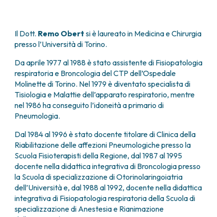
FARMACIA
METASTASI DEL SISTEMA NERVOSO CENTRALE
FISICA SANITARIA
MIELOMI
LABORATORIO ANALISI
Il Dott.
Remo Obert
si è laureato in Medicina e Chirurgia
NEOPLASIE MIELODISPLASTICHE
MEDICINA NUCLEARE
presso l’Università di Torino.
NEOPLASIE MIELOPROLIFERATIVE CRONICHE
RADIODIAGNOSTICA
SARCOMI E TUMORI RARI
Da aprile 1977 al 1988 è stato assistente di Fisiopatologia
RADIOTERAPIA
TUMORI OSSEI
respiratoria e Broncologia del CTP dell’Ospedale
CONSULENZE
Molinette di Torino. Nel 1979 è diventato specialista di
CARDIOLOGIA
Tisiologia e Malattie dell’apparato respiratorio, mentre
nel 1986 ha conseguito l’idoneità a primario di
DIETETICA E NUTRIZIONE CLINICA
Pneumologia.
GENETICA MEDICA
PNEUMOLOGIA
Dal 1984 al 1996 è stato docente titolare di Clinica della
PSICOLOGIA
Riabilitazione delle affezioni Pneumologiche presso la
TERAPIA DEL DOLORE E CURE PALLIATIVE
Scuola Fisioterapisti della Regione, dal 1987 al 1995
ALTRE CONSULENZE
docente nella didattica integrativa di Broncologia presso
la Scuola di specializzazione di Otorinolaringoiatria
RICERCA CLINICA
dell’Università e, dal 1988 al 1992, docente nella didattica
RICERCA CLINICA E INNOVAZIONE
integrativa di Fisiopatologia respiratoria della Scuola di
UNITÀ CLINICA DI FASE I
specializzazione di Anestesia e Rianimazione
CLINICAL RESEARCH UNIT (CRU)